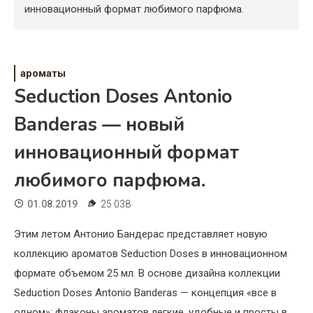
Психология
инновационный формат любимого парфюма.
Дети
Свадьба
ароматы
Seduction Doses Antonio
Дом
Banderas — новый
Жизнь
инновационный формат
Хобби
любимого парфюма.
Красота
01.08.2019
25 038
Недвижимость
Этим летом Антонио Бандерас представляет новую
коллекцию ароматов Seduction Doses в инновационном
формате объемом 25 мл. В основе дизайна коллекции
Seduction Doses Antonio Banderas — концепция «все в
одном»: флаконы ароматов легкие, удобные и просты в