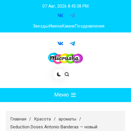
Перейти
07 Авг, 2026
8:43:39 PM
к
содержимому
Звезды
Имена
Камни
Поздравления
Меню
Мода
Главная
Красота
ароматы
Худеем
Seduction Doses Antonio Banderas — новый