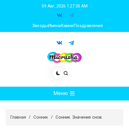
Перейти
09 Авг, 2026
1:27:30 AM
к
содержимому
Звезды
Имена
Камни
Поздравления
Меню
Мода
Главная
Сонник
Сонник. Значение снов.
Худеем