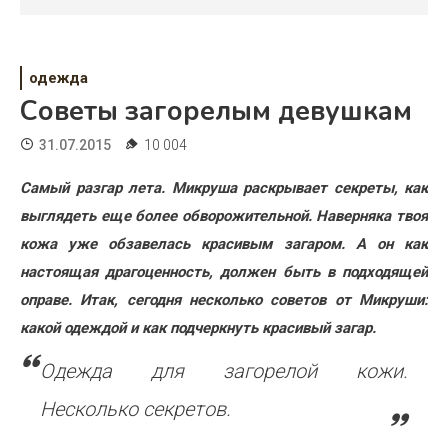
Психология
Дети
одежда
Свадьба
Советы загорелым девушкам
Дом
31.07.2015
10 004
Жизнь
Самый разгар лета. Микруша раскрывает секреты, как
выглядеть еще более обворожительной. Наверняка твоя
Хобби
кожа уже обзавелась красивым загаром. А он как
Красота
настоящая драгоценность, должен быть в подходящей
оправе. Итак, сегодня несколько советов от Микруши:
Недвижимость
какой одеждой и как подчеркнуть красивый загар.
Одежда для загорелой кожи.
Несколько секретов.