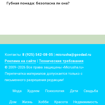
Губная помада: безопасна ли она?
Контакты:
8 (925) 542-08-05 | micrusha@goodad.ru
Реклама на сайте
|
Технические требования
© 2009–2026 Все права защищены «Micrusha.ru»
Перепечатка материалов допускается только с
письменного разрешения редакции!
Мода
Худеем
Психология
Дети
Свадьба
Дом
Жизнь
Хобби
Красота
Недвижимость