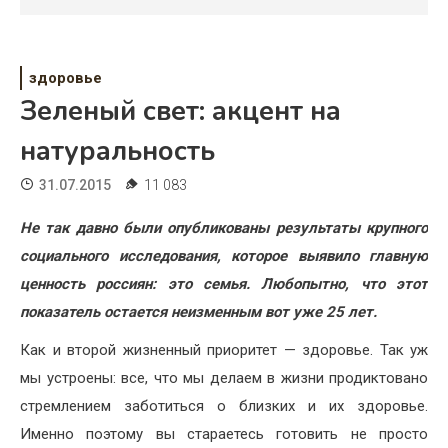
Психология
Дети
здоровье
Свадьба
Зеленый свет: акцент на
Дом
натуральность
Жизнь
31.07.2015
11 083
Хобби
Не так давно были опубликованы результаты крупного
социального исследования, которое выявило главную
Красота
ценность россиян: это семья. Любопытно, что этот
Недвижимость
показатель остается неизменным вот уже 25 лет.
Как и второй жизненный приоритет — здоровье. Так уж
мы устроены: все, что мы делаем в жизни продиктовано
стремлением заботиться о близких и их здоровье.
Именно поэтому вы стараетесь готовить не просто