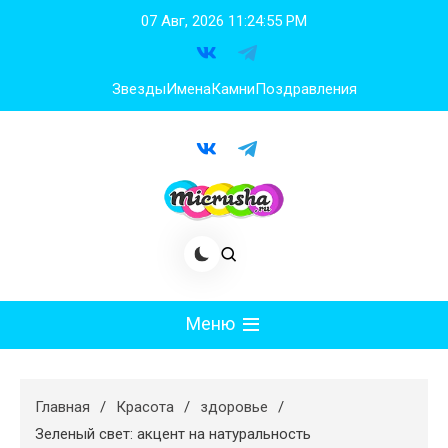
Перейти
07 Авг, 2026
11:24:56 PM
к
содержимому
Звезды
Имена
Камни
Поздравления
Меню
Мода
Главная
Красота
здоровье
Худеем
Зеленый свет: акцент на натуральность