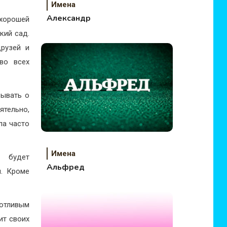
Имена
Александр
хорошей
кий сад.
рузей и
 во всех
зывать о
ятельно,
ла часто
Имена
а будет
Альфред
м. Кроме
отливым
ит своих