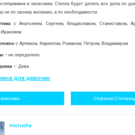
гостеприимна и запаслива. Стелла будет делать все дела по д
ву не по своему желанию, а по необходимости.
тима
с Анатолием, Сергеем, Владиславом, Станиставом, А
 Ираклием
сложно
с Артемом, Кириллом, Романом, Петром, Владимиром
ны
– не определено
диака
— Дева
мена для девочек
игация
танислава
Стефания (Степанид
исям
micrusha