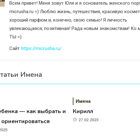
Всем привет! Меня зовут Юля и я основатель женского пор
micrusha.ru =) Люблю жизнь, путешествия, красивую космет
хороший парфюм и, конечно, свою семью! Я личность
увлекающаяся, позитивная! Рада новым знакомствам! Ко м
ТЫ =)
Сайт
https://micrusha.ru/
статьи Имена
Имена
ебенка — как выбрать и
Кирилл
о ориентироваться
27.02.2023
2025