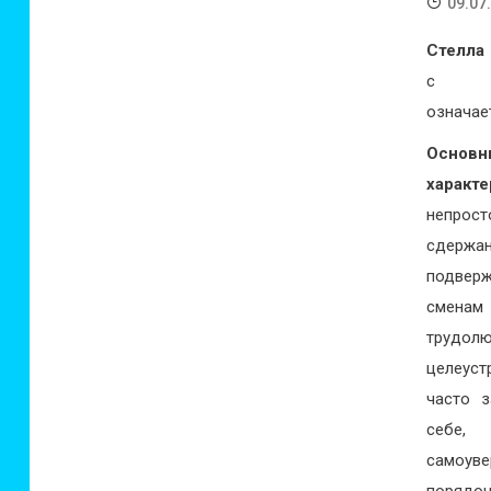
09.07
Стелла
с ла
означае
Основн
характ
непрост
сдержан
подвер
сменам 
трудолю
целеуст
часто з
себе,
самоуве