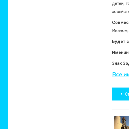
детей, 
хозяйст
Совмес
Иваном,
Будет 
Имени
Знак Зо
Все и
Нав
С
по
зап