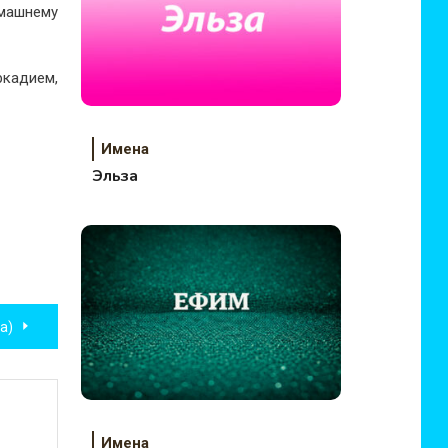
омашнему
ркадием,
Имена
Эльза
а)
Имена