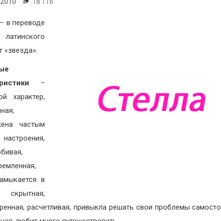
.2010
18 116
– в переводе
тинского
т «звезда».
ые
еристики
–
ой характер,
ная,
жена частым
настроения,
бивая,
ремленная,
амыкается в
 скрытная,
ренная, расчетливая, привыкла решать свои проблемы самосто