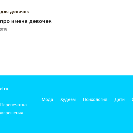
 для девочек
 про имена девочек
2018
d.ru
Мода
Худеем
Психология
Дети
 Перепечатка
 разрешения