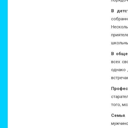
порядоч
В детс
собранн
Нескол
приятел
школьны
В обще
всех св
однако 
встреча
Профес
старате
того, м
Семья
.
мужчино