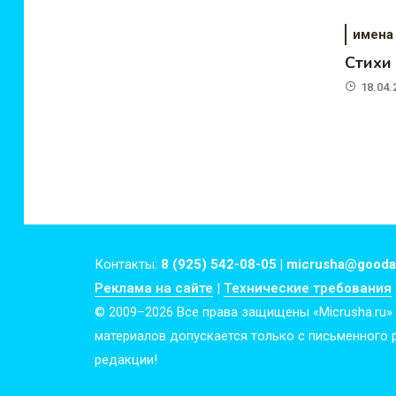
имена
Стихи
18.04.
Контакты:
8 (925) 542-08-05 | micrusha@gooda
Реклама на сайте
|
Технические требования
© 2009–2026 Все права защищены «Micrusha.ru»
материалов допускается только с письменного
редакции!