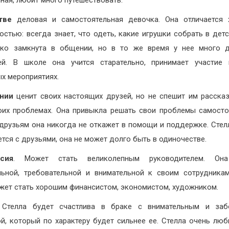
ная, любит много путешествовать.
тве
деловая и самостоятельная девочка. Она отличается 
остью: всегда знает, что одеть, какие игрушки собрать в детс
ько замкнута в общении, но в то же время у нее много д
ей. В школе она учится старательно, принимает участие
х мероприятиях.
нии
ценит своих настоящих друзей, но не спешит им расска
оих проблемах. Она привыкла решать свои проблемы самосто
друзьям она никогда не откажет в помощи и поддержке. Стел
ется с друзьями, она не может долго быть в одиночестве.
сия
. Может стать великолепным руководителем. Он
льной, требовательной и внимательной к своим сотрудника
ожет стать хорошим финансистом, экономистом, художником.
 Стелла будет счастлива в браке с внимательным и заб
й, который по характеру будет сильнее ее. Стелла очень люб