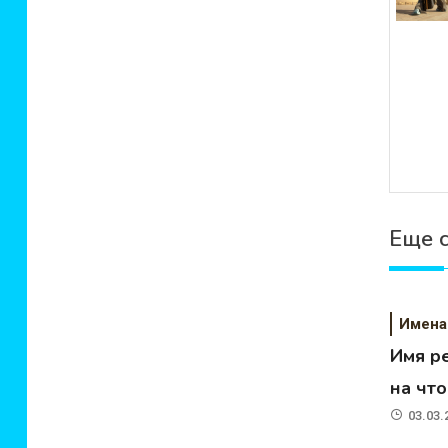
Еще 
Имена
Имя р
на чт
03.03.