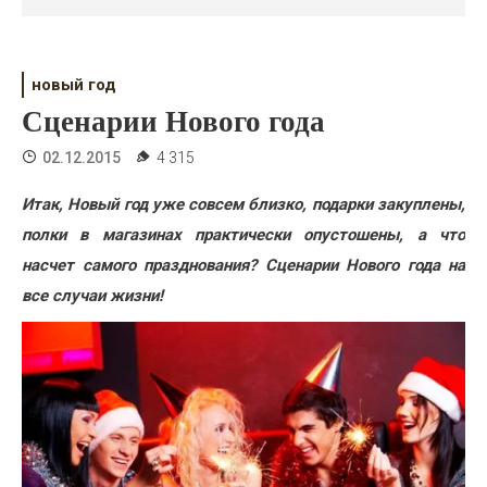
Психология
Дети
новый год
Свадьба
Сценарии Нового года
Дом
02.12.2015
4 315
Жизнь
Итак, Новый год уже совсем близко, подарки закуплены,
полки в магазинах практически опустошены, а что
Хобби
насчет самого празднования? Сценарии Нового года на
Красота
все случаи жизни!
Недвижимость