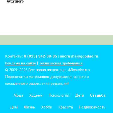
будущего
Контакты:
8 (925) 542-08-05 | micrusha@goodad.ru
|
Реклама на сайте
Технические требования
© 2009–2026 Все права защищены «Micrusha.ru»
Перепечатка материалов допускается только с
письменного разрешения редакции!
Мода
Худеем
Психология
Дети
Свадьба
Дом
Жизнь
Хобби
Красота
Недвижимость