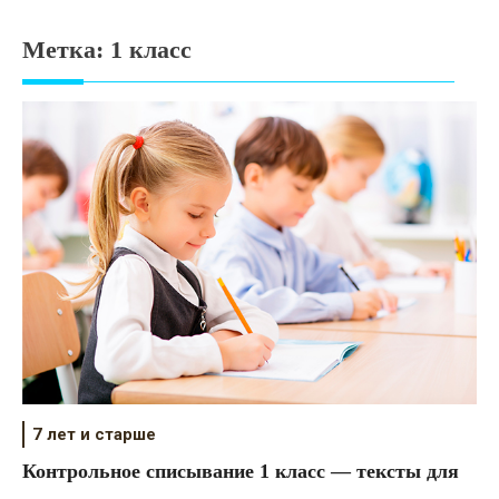
Психология
Метка:
1 класс
Дети
Свадьба
Дом
Жизнь
Хобби
Красота
Недвижимость
7 лет и старше
Контрольное списывание 1 класс — тексты для