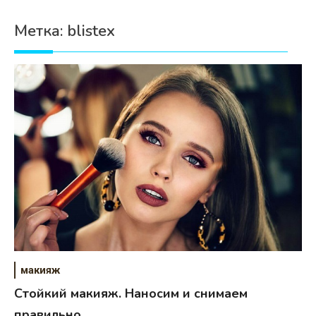
Психология
Метка:
blistex
Дети
Свадьба
Дом
Жизнь
Хобби
Красота
Недвижимость
макияж
Стойкий макияж. Наносим и снимаем
правильно.