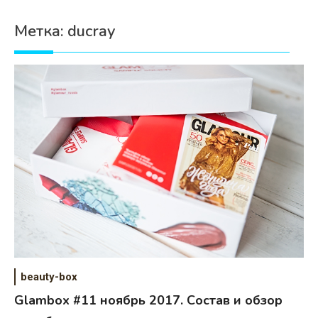
Психология
Метка:
ducray
Дети
Свадьба
Дом
Жизнь
Хобби
Красота
Недвижимость
beauty-box
Glambox #11 ноябрь 2017. Состав и обзор