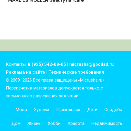
MARLIES MOLLER beauty haircare
Контакты:
8 (925) 542-08-05 | micrusha@goodad.ru
Реклама на сайте
|
Технические требования
© 2009–2026 Все права защищены «Micrusha.ru»
Перепечатка материалов допускается только с
письменного разрешения редакции!
Мода
Худеем
Психология
Дети
Свадьба
Дом
Жизнь
Хобби
Красота
Недвижимость