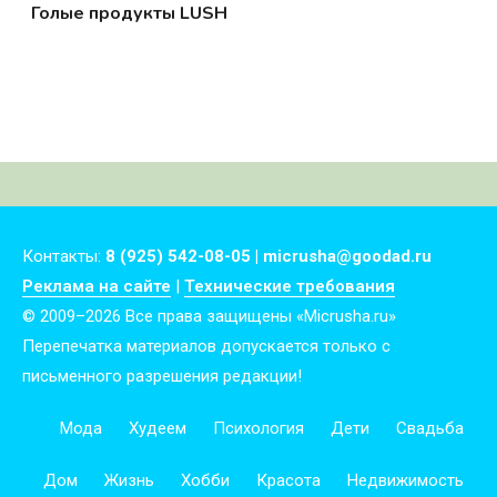
Голые продукты LUSH
Контакты:
8 (925) 542-08-05 | micrusha@goodad.ru
Реклама на сайте
|
Технические требования
© 2009–2026 Все права защищены «Micrusha.ru»
Перепечатка материалов допускается только с
письменного разрешения редакции!
Мода
Худеем
Психология
Дети
Свадьба
Дом
Жизнь
Хобби
Красота
Недвижимость