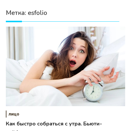
Психология
Метка:
esfolio
Дети
Свадьба
Дом
Жизнь
Хобби
Красота
Недвижимость
лицо
Как быстро собраться с утра. Бьюти-