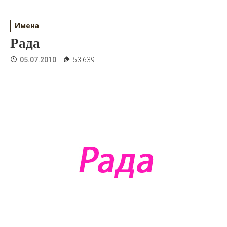
Психология
Дети
Имена
Рада
Свадьба
05.07.2010
53 639
Дом
Жизнь
Хобби
Красота
Недвижимость