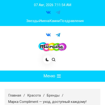
Перейти
07 Авг, 2026
7:11:55 AM
к
содержимому
Звезды
Имена
Камни
Поздравления
Меню
Мода
Главная
Красота
Бренды
Худеем
Марка Compliment — уход, доступный каждому!