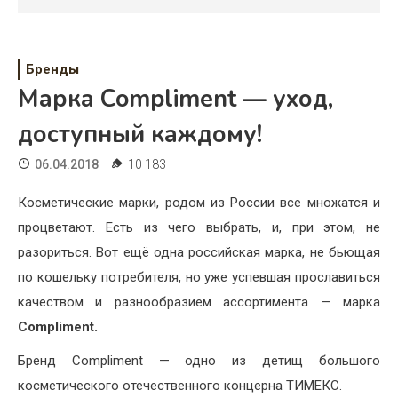
Психология
Дети
Бренды
Свадьба
Марка Compliment — уход,
Дом
доступный каждому!
Жизнь
06.04.2018
10 183
Хобби
Косметические марки, родом из России все множатся и
процветают. Есть из чего выбрать, и, при этом, не
Красота
разориться. Вот ещё одна российская марка, не бьющая
Недвижимость
по кошельку потребителя, но уже успевшая прославиться
качеством и разнообразием ассортимента — марка
Compliment.
Бренд Compliment — одно из детищ большого
косметического отечественного концерна ТИМЕКС.