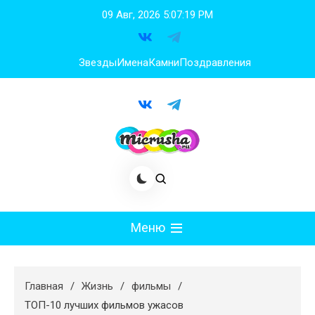
Перейти
09 Авг, 2026
5:07:21 PM
к
содержимому
Звезды
Имена
Камни
Поздравления
Меню
Мода
Главная
Жизнь
фильмы
Худеем
ТОП-10 лучших фильмов ужасов