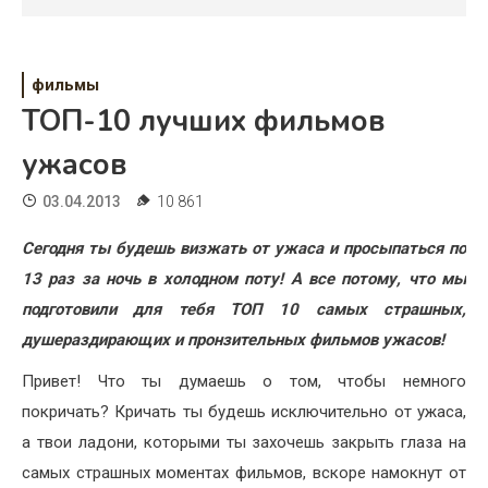
Психология
Дети
фильмы
Свадьба
ТОП-10 лучших фильмов
Дом
ужасов
Жизнь
03.04.2013
10 861
Хобби
Сегодня ты будешь визжать от ужаса и просыпаться по
13 раз за ночь в холодном поту! А все потому, что мы
Красота
подготовили для тебя ТОП 10 самых страшных,
Недвижимость
душераздирающих и пронзительных фильмов ужасов!
Привет! Что ты думаешь о том, чтобы немного
покричать? Кричать ты будешь исключительно от ужаса,
а твои ладони, которыми ты захочешь закрыть глаза на
самых страшных моментах фильмов, вскоре намокнут от