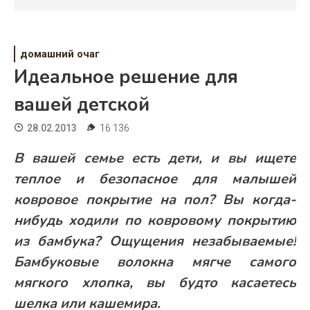
Психология
Дети
домашний очаг
Свадьба
Идеальное решение для
Дом
вашей детской
Жизнь
28.02.2013
16 136
Хобби
В вашей семье есть дети, и вы ищете
теплое и безопасное для малышей
Красота
ковровое покрытие на пол? Вы когда-
Недвижимость
нибудь ходили по ковровому покрытию
из бамбука? Ощущения незабываемые!
Бамбуковые волокна мягче самого
мягкого хлопка, вы будто касаетесь
шелка или кашемира.