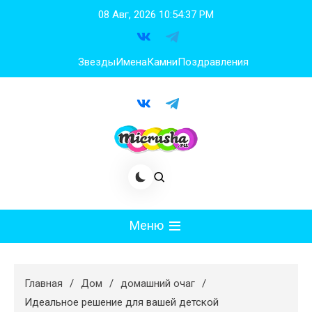
Перейти
08 Авг, 2026
10:54:38 PM
к
содержимому
Звезды
Имена
Камни
Поздравления
Меню
Мода
Главная
Дом
домашний очаг
Худеем
Идеальное решение для вашей детской