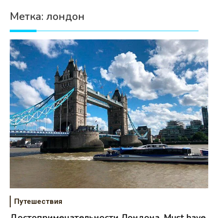
Психология
Метка:
лондон
Дети
Свадьба
Дом
Жизнь
Хобби
Красота
Недвижимость
Путешествия
Достопримечательности Лондона. Must have