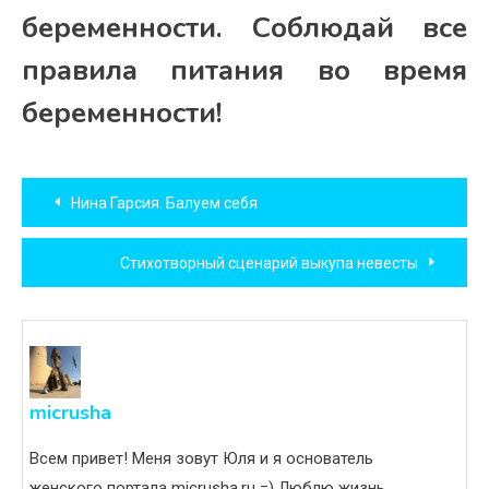
беременности. Соблюдай все
правила питания во время
беременности!
Навигация
Нина Гарсия. Балуем себя
по
Стихотворный сценарий выкупа невесты
записям
micrusha
Всем привет! Меня зовут Юля и я основатель
женского портала micrusha.ru =) Люблю жизнь,