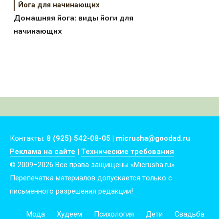
Йога для начинающих
Домашняя йога: виды йоги для
начинающих
Контакты:
8 (925) 542-08-05 | micrusha@goodad.ru
Реклама на сайте
|
Технические требования
© 2009–2026 Все права защищены «Micrusha.ru»
Перепечатка материалов допускается только с
письменного разрешения редакции!
Мода
Худеем
Психология
Дети
Свадьба