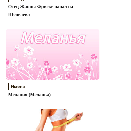
Отец Жанны Фриске напал на
Шепелева
Имена
Мелания (Меланья)