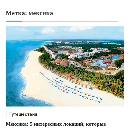
Психология
Метка:
мексика
Дети
Свадьба
Дом
Жизнь
Хобби
Красота
Недвижимость
Путешествия
Мексика: 5 интересных локаций, которые