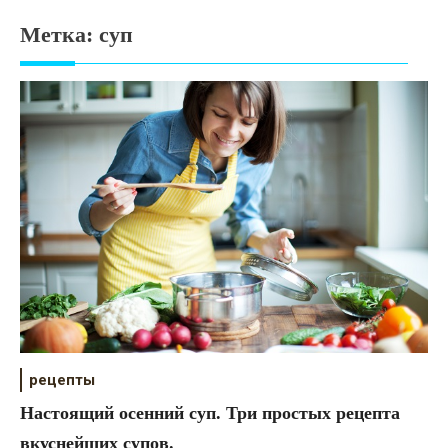
Психология
Метка:
суп
Дети
Свадьба
Дом
Жизнь
Хобби
Красота
Недвижимость
рецепты
Настоящий осенний суп. Три простых рецепта
вкуснейших супов.