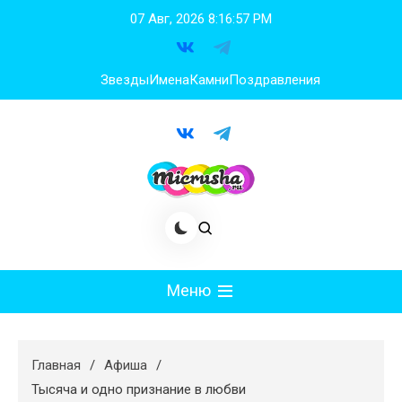
Перейти
07 Авг, 2026
8:16:58 PM
к
содержимому
Звезды
Имена
Камни
Поздравления
Меню
Мода
Главная
Афиша
Худеем
Тысяча и одно признание в любви