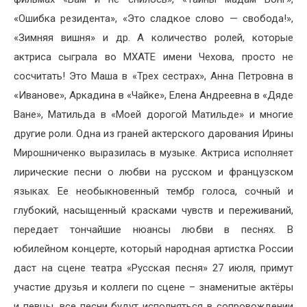
«Ошибка резидента», «Это сладкое слово — свобода!»,
«Зимняя вишня» и др. А количество ролей, которые
актриса сыграла во МХАТЕ имени Чехова, просто не
сосчитать! Это Маша в «Трех сестрах», Анна Петровна в
«Иванове», Аркадина в «Чайке», Елена Андреевна в «Дяде
Ване», Матильда в «Моей дорогой Матильде» и многие
другие роли. Одна из граней актерского дарования Ирины
Мирошниченко выразилась в музыке. Актриса исполняет
лирические песни о любви на русском и французском
языках. Ее необыкновенный тембр голоса, сочный и
глубокий, насыщенный красками чувств и переживаний,
передает тончайшие нюансы любви в песнях. В
юбилейном концерте, который народная артистка России
даст на сцене театра «Русская песня» 27 июля, примут
участие друзья и коллеги по сцене – знаменитые актёры
и певцы, все песни будут исполняться в сопровождении