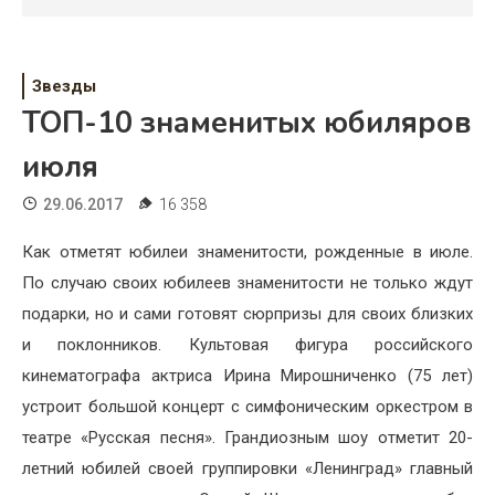
Психология
Дети
Звезды
Свадьба
ТОП-10 знаменитых юбиляров
Дом
июля
Жизнь
29.06.2017
16 358
Хобби
Как отметят юбилеи знаменитости, рожденные в июле.
По случаю своих юбилеев знаменитости не только ждут
Красота
подарки, но и сами готовят сюрпризы для своих близких
Недвижимость
и поклонников. Культовая фигура российского
кинематографа актриса Ирина Мирошниченко (75 лет)
устроит большой концерт с симфоническим оркестром в
театре «Русская песня». Грандиозным шоу отметит 20-
летний юбилей своей группировки «Ленинград» главный