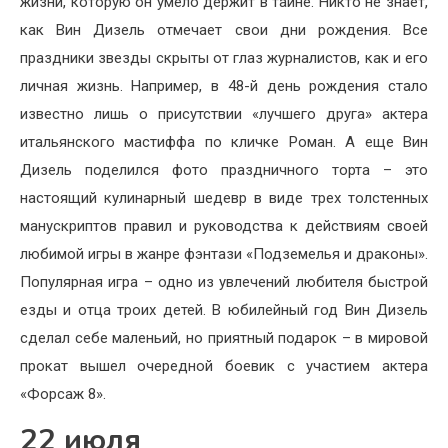
жизни, которую он умело держит в тайне. Никто не знает,
как Вин Дизель отмечает свои дни рождения. Все
праздники звезды скрыты от глаз журналистов, как и его
личная жизнь. Например, в 48-й день рождения стало
известно лишь о присутствии «лучшего друга» актера
итальянского мастиффа по кличке Роман. А еще Вин
Дизель поделился фото праздничного торта – это
настоящий кулинарный шедевр в виде трех толстенных
манускриптов правил и руководства к действиям своей
любимой игры в жанре фэнтази «Подземелья и драконы».
Популярная игра – одно из увлечений любителя быстрой
езды и отца троих детей. В юбилейный год Вин Дизель
сделал себе маленьий, но приятный подарок – в мировой
прокат вышел очередной боевик с участием актера
«Форсаж 8».
22 июля