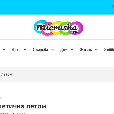
Дети
Свадьба
Дом
Жизнь
Хобб
 летом
ж
метичка летом