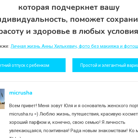
которая подчеркнет вашу
ндивидуальность, поможет сохрани
расоту и здоровье в любых условия
акже:
Личная жизнь Анны Хилькевич, фото без макияжа и фото
игация
етний отпуск с ребенком
исям
micrusha
Всем привет! Меня зовут Юля и я основатель женского пор
micrusha.ru =) Люблю жизнь, путешествия, красивую космет
хороший парфюм и, конечно, свою семью! Я личность
увлекающаяся, позитивная! Рада новым знакомствам! Ко м