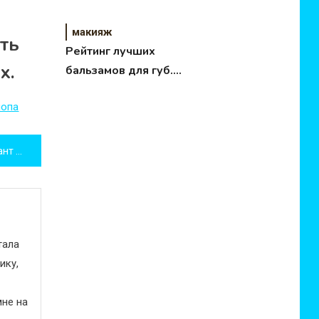
Sature.Видео
макияж
ть
Рейтинг лучших
х.
бальзамов для губ.
ТОП 7
шопа
Простой и элегантный вариант летней прически с косами
тала
ику,
не на