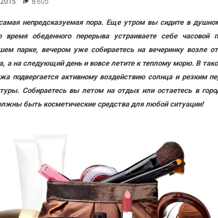
.2015
8 605
самая непредсказуемая пора. Еще утром вы сидите в душно
о время обеденного перерыва устраиваете себе часовой п
ем парке, вечером уже собираетесь на вечеринку возле о
а, а на следующий день и вовсе летите к теплому морю. В так
жа подвергается активному воздействию солнца и резким п
туры. Собираетесь вы летом на отдых или остаетесь в горо
олжны быть косметические средства для любой ситуации!