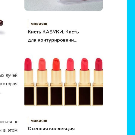
макияж
Кисть КАБУКИ. Кисть
для контурирования
DE.CO. Artistic.
Обзор.
ых лучей
 которая
.
макияж
иться к
Осенняя коллекция
н в этом