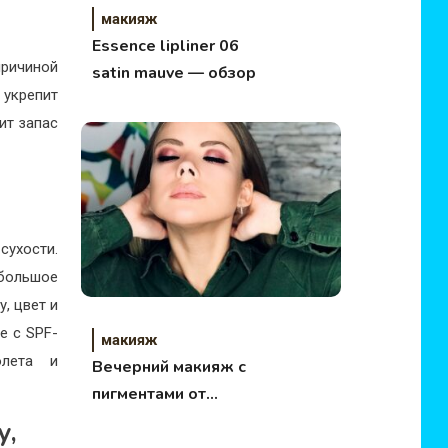
макияж
Essence lipliner 06
причиной
satin mauve — обзор
 укрепит
ит запас
сухости.
ебольшое
, цвет и
e с SPF-
макияж
иолета и
Вечерний макияж с
пигментами от
Estrade make up
у,