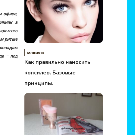
м офисе,
икник в
ткрытого
ом ритме
ерепадам
макияж
де – под
Как правильно наносить
консилер. Базовые
принципы.