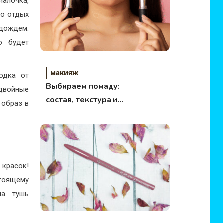
алочка,
то отдых
 дождем.
о будет
макияж
одка от
Выбираем помаду:
 двойные
состав, текстура и
 образ в
эффект. Обзор
косметики Clarins
 красок!
стоящему
на тушь