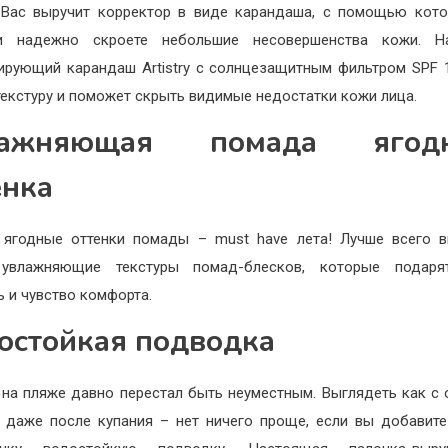
 Вас выручит корректор в виде карандаша, с помощью кот
и надежно скроете небольшие несовершенства кожи. На
ирующий карандаш Artistry с солнцезащитным фильтром SPF 
текстуру и поможет скрыть видимые недостатки кожи лица.
лажняющая помада ягодн
енка
ягодные оттенки помады – must have лета! Лучше всего 
 увлажняющие текстуры помад-блесков, которые подаря
ь и чувство комфорта.
остойкая подводка
на пляже давно перестал быть неуместным. Выглядеть как с
 даже после купания – нет ничего проще, если вы добавит