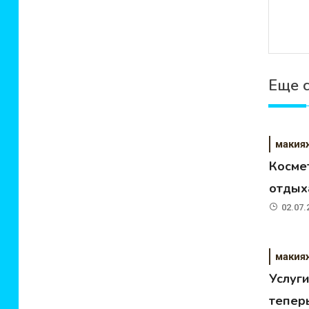
Еще 
макия
Косме
отдыха
02.07.
макия
Услуг
теперь