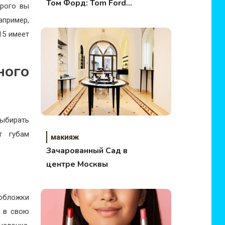
Том Форд: Tom Ford
орого вы
Lips & Boys Lip
пример,
Colors Collection Fall
15 имеет
2017
ого
выбирать
т губам
макияж
Зачарованный Сад в
центре Москвы
 обложки
е в свою