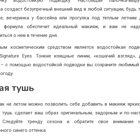
ичку водостойкую подводку. Настоящая палочка-выруч
а создаст безупречный внешний вид в любой ситуации, будь 
е, вечеринка у бассейна или прогулка под теплым летним
я формула обеспечит идеальный макияж, и вам не над
иться о нем в течение дня.
ным косметическим средством является водостойкая подв
y Signature Eyes. Тонкие изящные линии, «кошачий взгляд»,
 – с помощью водостойкой подводки вы сохраните любимый
огоду.
ая тушь
ак не летом можно позволить себе добавить в макияж ярких
 тушь сделает ваш образ оригинальным, задорным и по-на
. Следуйте тренду сезона и обратите свое внимание 
ного синего оттенка.