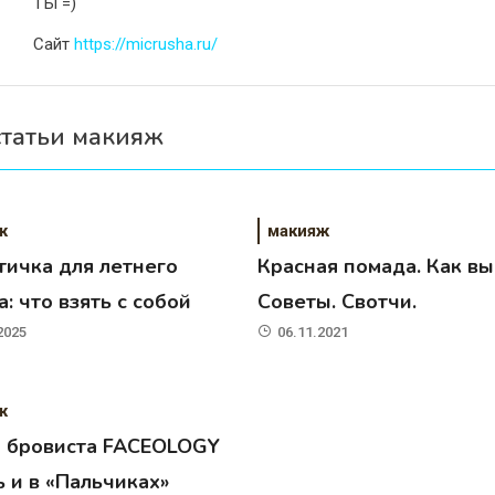
ТЫ =)
Сайт
https://micrusha.ru/
статьи макияж
ж
макияж
тичка для летнего
Красная помада. Как вы
: что взять с собой
Советы. Свотчи.
2025
06.11.2021
ж
и бровиста FACEOLOGY
 и в «Пальчиках»