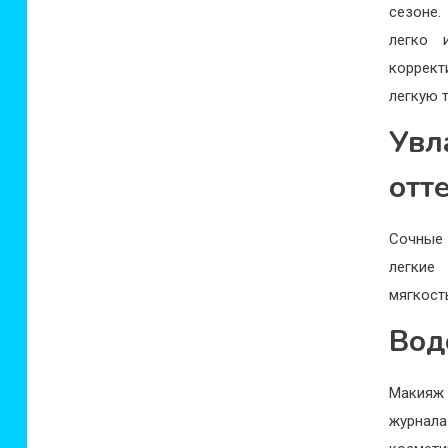
сезоне.
легко 
коррект
легкую 
Ув
отт
Сочные 
легкие
мягкост
Вод
Макияж 
журнала