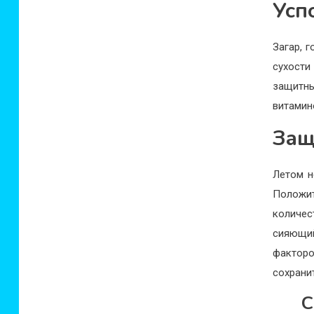
Усп
Загар, 
сухости
защитны
витамин
Защ
Летом н
Положит
количес
сияющий
факторо
сохрани
С