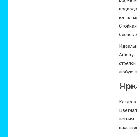
космет
подводк
на пляж
Стойка
беспоко
Идеаль
Artistr
стрелки
любую п
Ярк
Когда к
Цветная
летним
насыщен