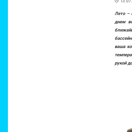
13.07
Лето – 
днем в
ближайш
бассейн
ваша ко
темпера
рукой д