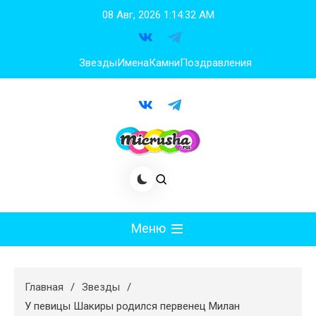
Перейти
08 Авг, 2026
1:14:33 AM
к
содержимому
Звезды
Имена
Камни
Поздравления
Меню
Мода
Главная
Звезды
Худеем
У певицы Шакиры родился первенец Милан