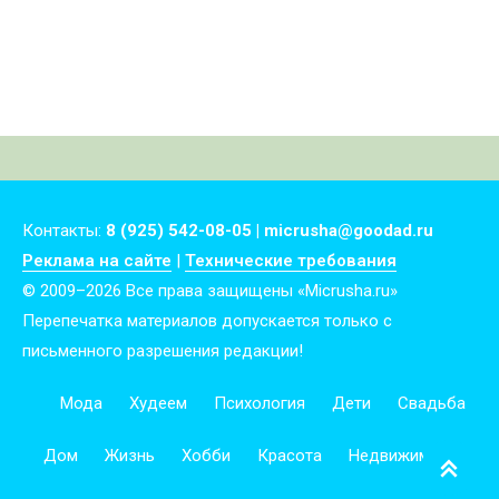
ребенка
Контакты:
8 (925) 542-08-05 | micrusha@goodad.ru
Реклама на сайте
|
Технические требования
© 2009–2026 Все права защищены «Micrusha.ru»
Перепечатка материалов допускается только с
письменного разрешения редакции!
Мода
Худеем
Психология
Дети
Свадьба
Дом
Жизнь
Хобби
Красота
Недвижимость