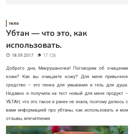
Психология
Дети
тело
Свадьба
Убтан — что это, как
Дом
использовать.
Жизнь
18.09.2017
17 126
Хобби
Доброго дня, Микрушаночки! Поговорим об очищении
кожи? Как вы очищаете кожу? Для меня привычное
Красота
средство – это пенка для умывания и гель для душа.
Недвижимость
Недавно я получила на тест новый для меня продукт –
УБТАН, что это такое я ранее не знала, поэтому делюсь с
вами информацией про убтаны, как использовать и мои
отзывы, впечатления.