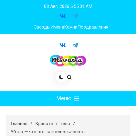
Перейти
08 Авг, 2026
6:55:32 AM
к
содержимому
Звезды
Имена
Камни
Поздравления
Меню
Мода
Главная
Красота
тело
Худеем
Убтан — что это, как использовать.