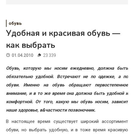
Психология
Дети
обувь
Свадьба
Удобная и красивая обувь —
Дом
как выбрать
Жизнь
01.04.2010
23 339
Хобби
Обувь, которую мы носим ежедневно, должна быть
обязательно удобной. Встречают не по одежке, а по
Красота
обуви. Именно на обувь обращают первостепенное
Недвижимость
внимание, и в то же время она должна быть удобной и
комфортной. От того, какую мы обувь носим, зависит
наше здоровье, в&частности позвоночник.
В настоящее время существует широкий ассортимент
обуви, но выбрать удобную, и в тоже время красивую