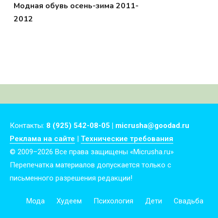
Модная обувь осень-зима 2011-
2012
Контакты:
8 (925) 542-08-05 | micrusha@goodad.ru
Реклама на сайте
|
Технические требования
© 2009–2026 Все права защищены «Micrusha.ru»
Перепечатка материалов допускается только с
письменного разрешения редакции!
Мода
Худеем
Психология
Дети
Свадьба