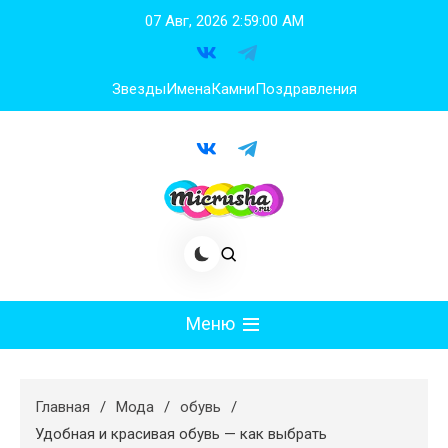
Перейти
07 Авг, 2026
2:59:00 AM
к
содержимому
Звезды
Имена
Камни
Поздравления
Меню
Мода
Главная
Мода
обувь
Худеем
Удобная и красивая обувь — как выбрать