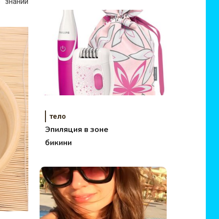
 знаний
тело
Эпиляция в зоне
бикини