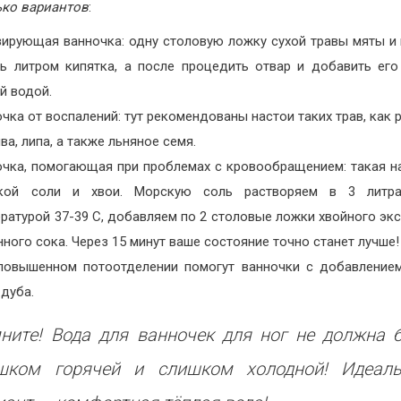
ко вариантов
:
зирующая ванночка: одну столовую ложку сухой травы мяты и
ть литром кипятка, а после процедить отвар и добавить его
й водой.
чка от воспалений: тут рекомендованы настои таких трав, как 
ва, липа, а также льняное семя.
очка, помогающая при проблемах с кровообращением: такая н
кой соли и хвои. Морскую соль растворяем в 3 литр
ратурой 37-39 С, добавляем по 2 столовые ложки хвойного экс
ного сока. Через 15 минут ваше состояние точно станет лучше!
повышенном потоотделении помогут ванночки с добавление
дуба.
ните! Вода для ванночек для ног не должна 
шком горячей и слишком холодной! Идеал