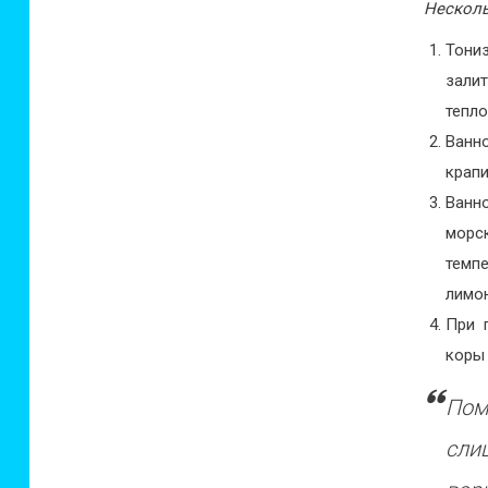
Несколь
Тони
зали
тепло
Ванно
крапи
Ванн
морс
темпе
лимон
При 
коры 
Пом
сли