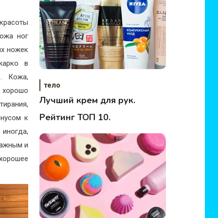
 красоты
кожа ног
их ножек
жарко в
. Кожа,
тело
о хорошо
Лучший крем для рук.
тирания,
Рейтинг ТОП 10.
онусом к
 иногда,
важным и
 хорошее