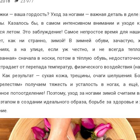
.2018
23 977
жки — ваша гордость? Уход за ногами — важная деталь в деле
ны. Казалось бы, в самом интенсивном внимании и уходе 
ся летом. Это заблуждение! Самое непростое время для наш
ает, как ни странно, зимой! В зимней обуви, зачастую, 
ниях, а на улице, если уж честно, и не всегда тепло
ванная» сначала в носки, потом в тёплую обувь, недостаточн
страдает от перепада температур, физического воздействия (на
. Как результат — сухая кожа, трещины, очаги шелушения. Б
релестям» получаем тяжесть и усталость в ногах, а ещё,
ное потоотделение! Поэтому, уход за ногами зимой считаем 
этапом в создании идеального образа, борьбе за здоровье и
ние.