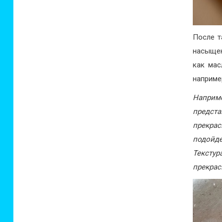
После т
насыщен
как мас
например
Наприме
предст
прекра
подойде
Тексту
прекрас