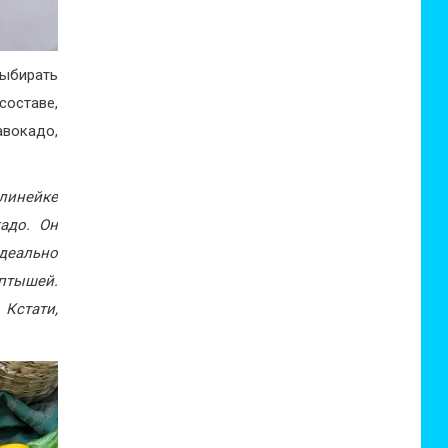
выбирать
составе,
авокадо,
 линейке
адо. Он
деально
оптышей.
Кстати,