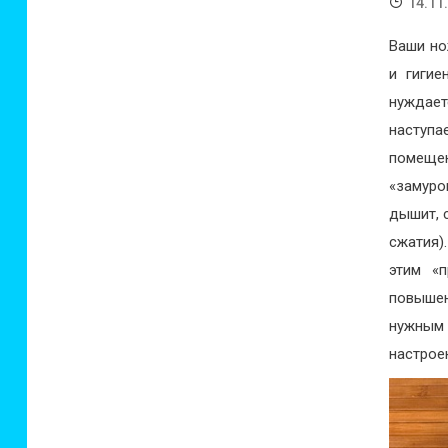
14.11
Ваши но
и гигие
нуждает
наступ
помеще
«замуро
дышит, 
сжатия)
этим «п
повышен
нужным 
настрое