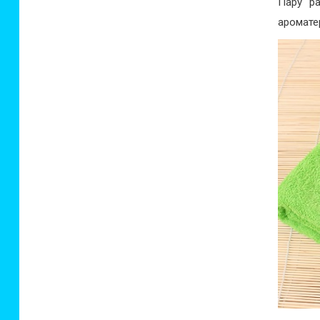
Пару р
аромате