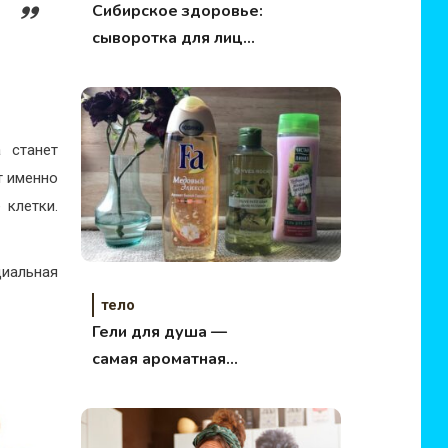
Сибирское здоровье:
сыворотка для лица
,
и молочко для тела
 станет
т именно
 клетки.
циальная
тело
Гели для душа —
самая ароматная
подборка этой осени