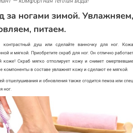
иант — комфортная тёплая вода!
д за ногами зимой. Увлажняем
овляем, питаем.
е контрастный душ или сделайте ванночку для ног. Кожа
нной и мягкой. Приобретите скраб для ног. Он отлично работае
й коже! Скраб мягко отполирует кожу и снимет омертвевшие
е компоненты в составе увлажнят кожу и сделают ее мягкой.
ей отшелушивания и обновления также сгодится пемза или спе
я ног.