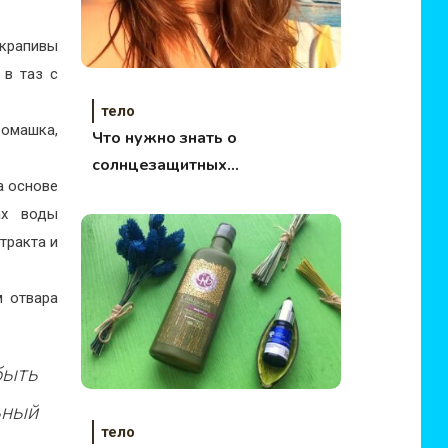
 крапивы
 в таз с
тело
ромашка,
Что нужно знать о
солнцезащитных
а основе
средствах! Лучшие
ах воды
SPF крема!
тракта и
м отвара
быть
ьный
тело