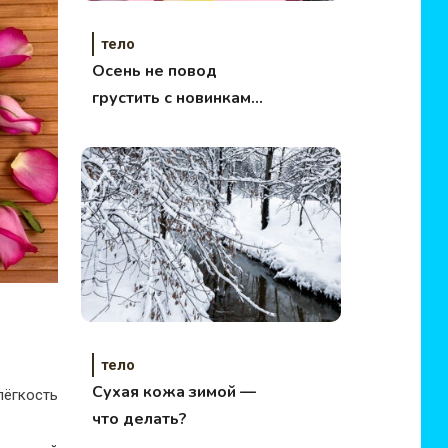
тело
Осень не повод
грустить с новинками
от LUSH
тело
Сухая кожа зимой —
ёгкость
что делать?