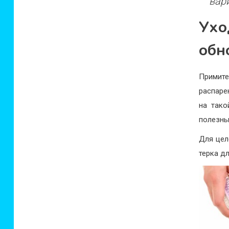
вар
Ухо
обн
Примит
распаре
на тако
полезны
Для цел
терка дл