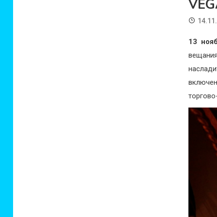
VEG
14.11
13 ноя
вещани
наслади
включен
торгово