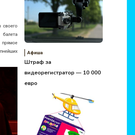
ы своего
 балета
ь прямое
упнейших
Афиша
Штраф за
видеорегистратор — 10 000
евро