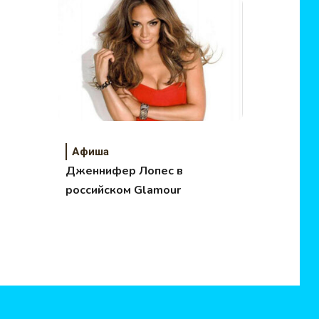
Афиша
Дженнифер Лопес в
российском Glamour