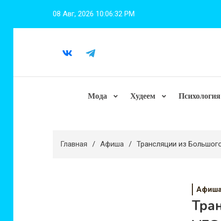
Перейти
08 Авг, 2026
10:06:33 PM
к
содержимому
Мода
Худеем
Психология
Главная
Афиша
Трансляции из Большог
Афиш
Тран