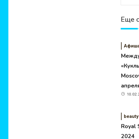
Еще 
Афиш
Между
«Кукл
Moscow
апрел
10.02.
beauty
Royal
2024