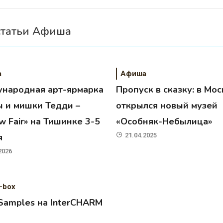
статьи Афиша
а
Афиша
народная арт-ярмарка
Пропуск в сказку: в Мос
ы и мишки Тедди –
открылся новый музей
 Fair» на Тишинке 3-5
«Особняк-Небылица»
я
21.04.2025
2026
-box
 Samples на InterCHARM