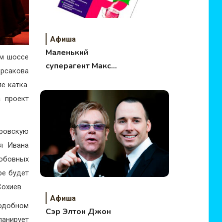
Афиша
Маленький
м шоссе
суперагент Макс
рсакова
«003», который пил
е катка.
«Ринзасип®»
а проект
дровскую
ия Ивана
юбовных
ре будет
Сохиев.
Афиша
подобном
Сэр Элтон Джон
ланирует