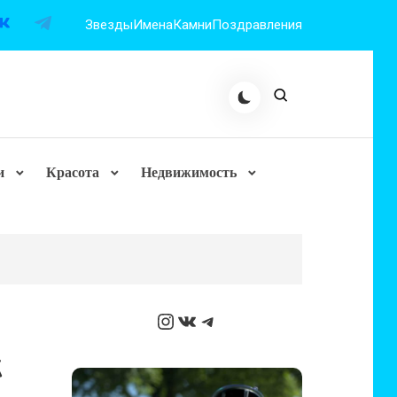
Звезды
Имена
Камни
Поздравления
и
Красота
Недвижимость
Instagram
ВКонтакте
Telegram
К