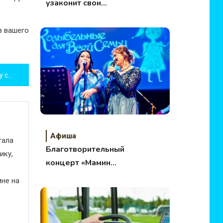
узаконит свои
отношения
в вашего
Чемпионы из Manchester City сверяют часы с QNET
Афиша
тала
Благотворительный
ику,
концерт «Мамин
голос»
не на