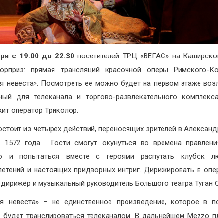
ря с 19:00 до 22:30
посетителей ТРЦ «ВЕГАС» на Каширско
юрприз: прямая трансляций красочной оперы Римского-Ко
я невеста». Посмотреть ее можно будет на первом этаже возл
ный для телеканала и торгово-развлекательного комплекс
ит оператор Триколор.
остоит из четырех действий, переносящих зрителей в Алексан
 1572 года. Гости смогут окунуться во времена правлен
го и попытаться вместе с героями распутать клубок л
летений и настоящих придворных интриг. Дирижировать в опе
 дирижёр и музыкальный руководитель Большого театра Туган 
я невеста» – не единственное произведение, которое в 
 будет транслироваться телеканалом. В дальнейшем Mezzo п