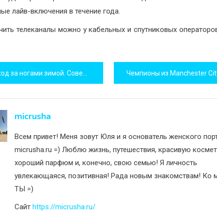
ные лайв-включения в течение года.
ить телеканалы можно у кабельных и спутниковых операторо
игация
од за ногами зимой. Советы.
исям
micrusha
Всем привет! Меня зовут Юля и я основатель женского пор
micrusha.ru =) Люблю жизнь, путешествия, красивую космет
хороший парфюм и, конечно, свою семью! Я личность
увлекающаяся, позитивная! Рада новым знакомствам! Ко м
ТЫ =)
Сайт
https://micrusha.ru/