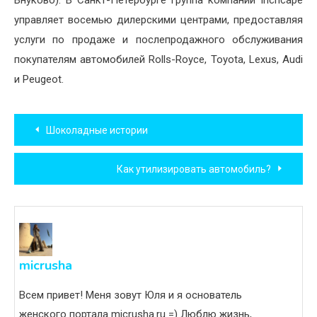
Внуково). В Санкт-Петербурге группа компаний Inchcape
управляет восемью дилерскими центрами, предоставляя
услуги по продаже и послепродажного обслуживания
покупателям автомобилей Rolls-Royce, Toyota, Lexus, Audi
и Peugeot.
Навигация
Шоколадные истории
по
Как утилизировать автомобиль?
записям
micrusha
Всем привет! Меня зовут Юля и я основатель
женского портала micrusha.ru =) Люблю жизнь,