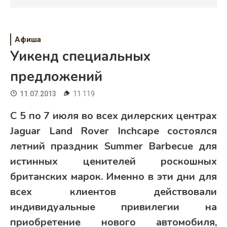
Психология
Дети
Афиша
Свадьба
Уикенд специальных
Дом
предложений
Жизнь
11.07.2013
11 119
Хобби
С 5 по 7 июля во всех дилерских центрах
Jaguar Land Rover Inchcape состоялся
Красота
летний праздник Summer Barbecue для
Недвижимость
истинных ценителей роскошных
британских марок. Именно в эти дни для
всех клиентов действовали
индивидуальные привилегии на
приобретение нового автомобиля,