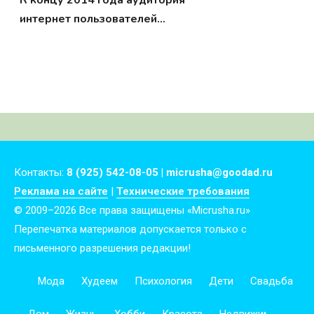
К концу 2014 года аудитория
интернет пользователей
приблизится к 3 млрд. человек
Контакты:
8 (925) 542-08-05 | micrusha@goodad.ru
Реклама на сайте
|
Технические требования
© 2009–2026 Все права защищены «Micrusha.ru»
Перепечатка материалов допускается только с
письменного разрешения редакции!
Мода
Худеем
Психология
Дети
Свадьба