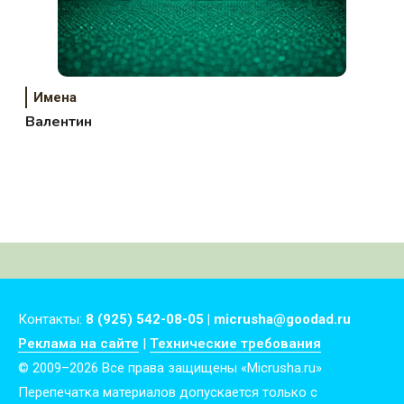
Имена
Валентин
Контакты:
8 (925) 542-08-05 | micrusha@goodad.ru
Реклама на сайте
|
Технические требования
© 2009–2026 Все права защищены «Micrusha.ru»
Перепечатка материалов допускается только с