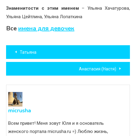
Знаменитости с этим именем
– Ульяна Хачатурова,
Ульяна Цейтлина, Ульяна Лопаткина
Все
имена для девочек
Навигация
Татьяна
по
Анастасия (Настя)
записям
micrusha
Всем привет! Меня зовут Юля и я основатель
женского портала micrusha.ru =) Люблю жизнь,