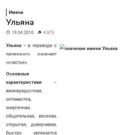
Психология
Имена
Дети
Ульяна
Свадьба
19.04.2010
4 973
Дом
Ульяна
– в переводе с
Жизнь
латинского означает
«счастье».
Хобби
Основные
Красота
характеристики
–
жизнерадостная,
Недвижимость
оптимистка,
энергичная,
общительная, веселая,
открытая, доверчивая,
быстро увлекается