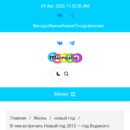
Перейти
09 Авг, 2026
11:52:51 AM
к
содержимому
Звезды
Имена
Камни
Поздравления
Меню
Мода
Главная
Жизнь
новый год
Худеем
В чем встречать Новый год 2012 — год Водяного