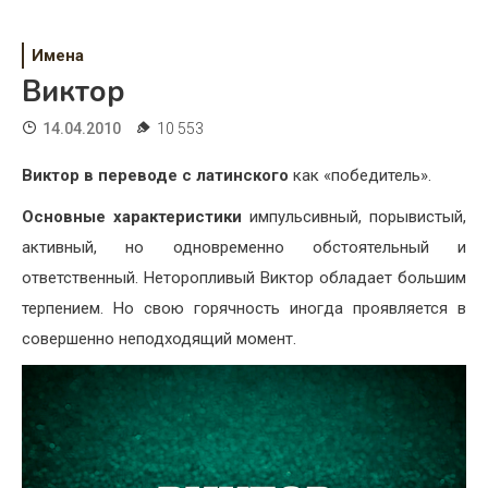
Психология
Дети
Имена
Виктор
Свадьба
14.04.2010
10 553
Дом
Виктор в переводе с латинского
как «победитель».
Жизнь
Основные характеристики
импульсивный, порывистый,
Хобби
активный, но одновременно обстоятельный и
ответственный. Неторопливый Виктор обладает большим
Красота
терпением. Но свою горячность иногда проявляется в
Недвижимость
совершенно неподходящий момент.