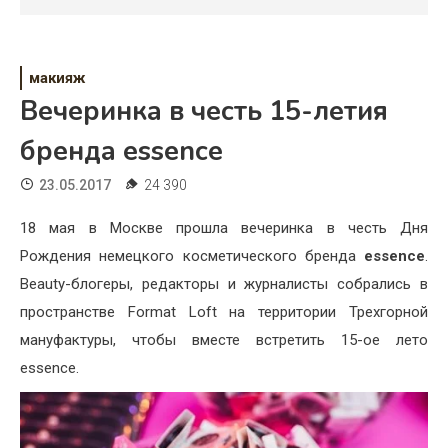
Психология
Дети
макияж
Свадьба
Вечеринка в честь 15-летия
Дом
бренда essence
Жизнь
23.05.2017
24 390
Хобби
18 мая в Москве прошла вечеринка в честь Дня
Рождения немецкого косметического бренда
essence
.
Красота
Beauty-блогеры, редакторы и журналисты собрались в
Недвижимость
пространстве Format Loft на территории Трехгорной
мануфактуры, чтобы вместе встретить 15-ое лето
essence.