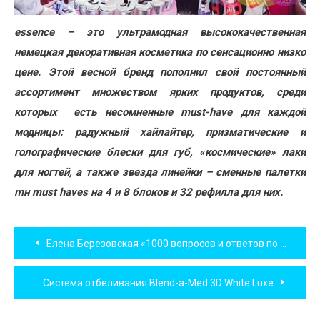
essence – это ультрамодная высококачественная
немецкая декоративная косметика по сенсационно низко
цене. Этой весной бренд пополнил свой постоянный
ассортимент множеством ярких продуктов, среди
которых есть несомненные must-have для каждой
модницы: радужный хайлайтер, призматические и
голографические блески для губ, «космические» лаки
для ногтей, а также звезда линейки – сменные палетки
mн must haves на 4 и 8 блоков и 32 рефилла для них.
Навигация
Елена Березовская «1000 вопросов и ответов по гинекологии»
по
Система отбеливания Blend-a-Med 3D White Luxe
записям