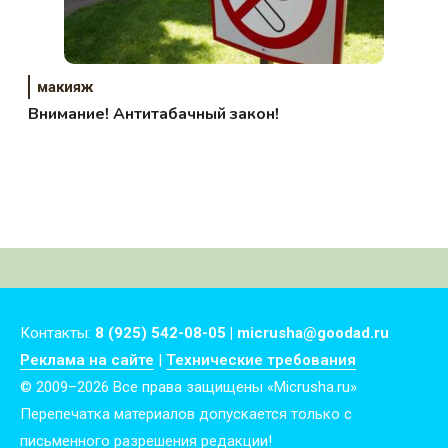
макияж
Внимание! Антитабачный закон!
Контакты:
8 (925) 542-08-05 | micrusha@goodad.ru
Реклама на сайте
|
Технические требования
© 2009–2026 Все права защищены «Micrusha.ru»
Перепечатка материалов допускается только с
письменного разрешения редакции!