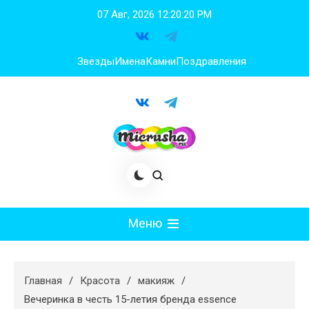
Перейти
07 Авг, 2026
12:20:21 PM
к
содержимому
Звезды
Имена
Камни
Поздравления
Меню
Мода
Главная
Красота
макияж
Худеем
Вечеринка в честь 15-летия бренда essence