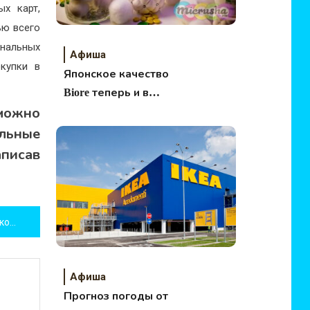
ых карт,
ью всего
унальных
Афиша
окупки в
Японское качество
Biore теперь и в
России
 можно
льные
писав
Центр Москвы захватят паркоматы
Афиша
Прогноз погоды от