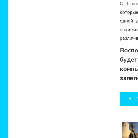
С 1 янв
которые
одной у
платеже
различн
Воспо
буде
комп
заявл
Нав
ТО
по
зап