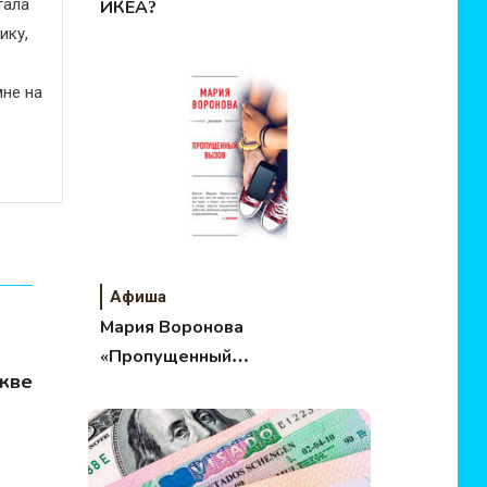
тала
ИКЕА?
ику,
не на
Афиша
Мария Воронова
«Пропущенный
скве
вызов»