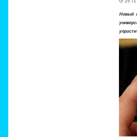
29.12
Новый г
универ
упрости