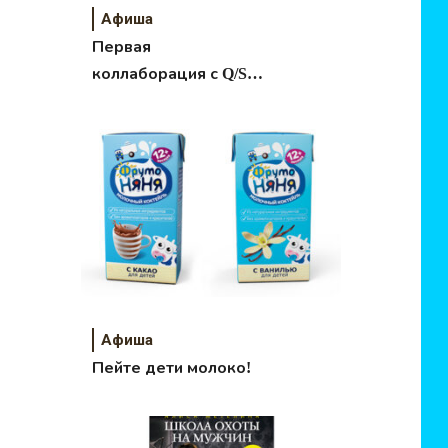
Афиша
Первая
коллаборация с Q/S
designed by Robin
Schulz
Афиша
Пейте дети молоко!