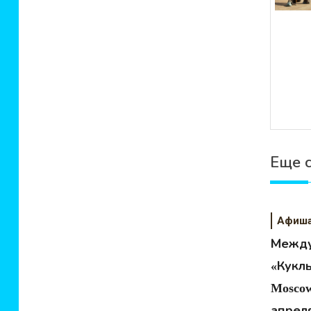
Еще 
Афиш
Между
«Кукл
Moscow
апрел