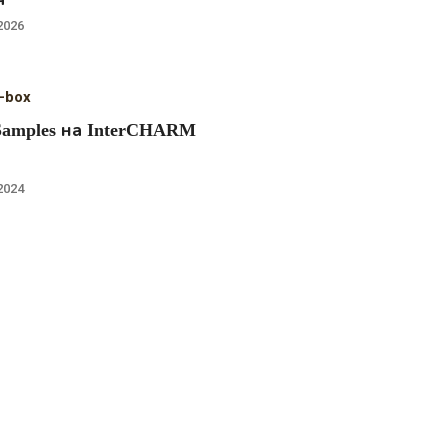
2026
-box
Samples на InterCHARM
2024