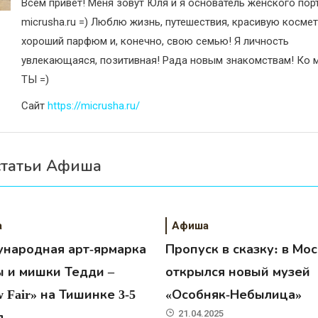
Всем привет! Меня зовут Юля и я основатель женского пор
micrusha.ru =) Люблю жизнь, путешествия, красивую космет
хороший парфюм и, конечно, свою семью! Я личность
увлекающаяся, позитивная! Рада новым знакомствам! Ко м
ТЫ =)
Сайт
https://micrusha.ru/
статьи Афиша
а
Афиша
народная арт-ярмарка
Пропуск в сказку: в Мо
ы и мишки Тедди –
открылся новый музей
 Fair» на Тишинке 3-5
«Особняк-Небылица»
21.04.2025
я