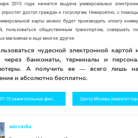
аря 2013 года начнется выдача универсальных электронн
 упростят доступ граждан к госуслугам. Невероятно, с помощ
ниверсальной карты можно будет производить оплату комм
й, пользоваться общественным транспортом, совершать п
ых магазинах и еще многое другое.
льзоваться чудесной электронной картой
т через банкоматы, терминалы и персона
ьютеры. А получить ее — всего лишь на
ение и абсолютно бесплатно.
игация
П-10 зажигательных фильмов от Zippo
исям
micrusha