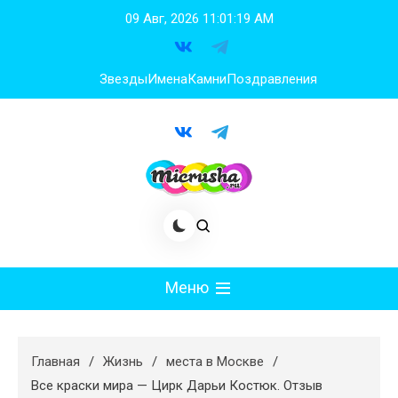
Перейти
09 Авг, 2026
11:01:20 AM
к
содержимому
Звезды
Имена
Камни
Поздравления
Меню
Мода
Главная
Жизнь
места в Москве
Худеем
Все краски мира — Цирк Дарьи Костюк. Отзыв