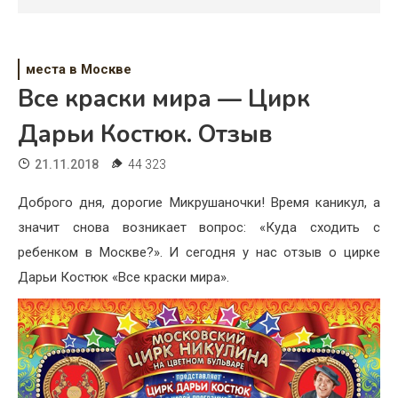
Психология
Дети
места в Москве
Свадьба
Все краски мира — Цирк
Дом
Дарьи Костюк. Отзыв
Жизнь
21.11.2018
44 323
Хобби
Доброго дня, дорогие Микрушаночки! Время каникул, а
значит снова возникает вопрос: «Куда сходить с
Красота
ребенком в Москве?». И сегодня у нас отзыв о цирке
Недвижимость
Дарьи Костюк «Все краски мира».