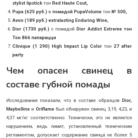
stylist lipstick
тон
Red Haute Co
ut,
Pupa (625 руб.) с помадо
й PupaVolume
тон
№ 5
00,
Avon (189 руб.
) extralasting Enduring Wi
ne,
Dior (1730 руб.)
с помадой
Dior Addict Extreme тон
Тон 866 папарац
ци
Clinique (1 290
) High Impact Lip Color
тон
27 after
part
y
Чем опасен свинец в
составе губной помады
Исследования показали, что в составе образцов
Dior,
Maybelline
и
Oriflame
был обнаружен свинец 3,19, 4,23, и
4,37 мг/кг соответственно. Технически, это не является
нарушением, ведь лимит, установленный техническим
регламентом, допускает содержание свинца не более 5