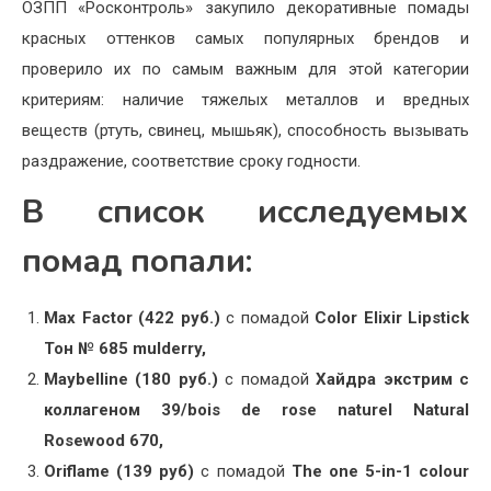
ОЗПП «Росконтроль» закупило декоративные помады
красных оттенков самых популярных брендов и
проверило их по самым важным для этой категории
критериям: наличие тяжелых металлов и вредных
веществ (ртуть, свинец, мышьяк), способность вызывать
раздражение, соответствие сроку годности.
В список исследуемых
помад попали:
Max Factor (422 руб.)
с помадой
Color Elixir Lipstick
Тон № 685 mulde
rry,
Maybelline (180 руб.)
с помадой
Хайдра экстрим с
коллагеном 39/bois de rose naturel Natural
Rosewood 67
0,
Oriflame (139 руб)
с помадой
The one 5-in-1 colour