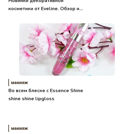
Новинки декоративной
косметики от Eveline. Обзор и
свотчи
макияж
Во всем блеске с Essence Shine
shine shine lipgloss
макияж