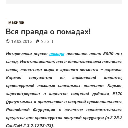
Психология
Дети
макияж
Свадьба
Вся правда о помадах!
Дом
18.02.2015
25 611
Жизнь
Исторически первая
помада
появилась около 5000 лет
назад. Изготавливалась она с использованием пчелиного
Хобби
воска, животного жира и красного пигмента – кармина.
Красота
Кармин получается из карминовой кислоты,
производимой самками насекомых кошенили. Кармин
Недвижимость
зарегистрирован в качестве пищевой добавки Е120
(допустимых к применению в пищевой промышленности
Российской Федерации в качестве вспомогательного
средства для производства пищевой продукции (п.2.25.2
СанПиН 2.3.2.1293-03).