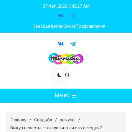
Перейти
07 Авг, 2026
6:42:28 AM
к
содержимому
Звезды
Имена
Камни
Поздравления
Меню
Мода
Главная
Свадьба
выкупы
Худеем
Выкуп невесты — актуально ли это сегодня?