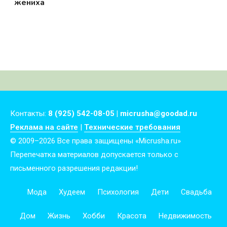
жениха
Контакты:
8 (925) 542-08-05 | micrusha@goodad.ru
Реклама на сайте
|
Технические требования
© 2009–2026 Все права защищены «Micrusha.ru»
Перепечатка материалов допускается только с
письменного разрешения редакции!
Мода
Худеем
Психология
Дети
Свадьба
Дом
Жизнь
Хобби
Красота
Недвижимость