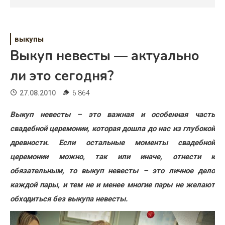
Психология
Дети
выкупы
Свадьба
Выкуп невесты — актуально
Дом
ли это сегодня?
Жизнь
27.08.2010
6 864
Хобби
Выкуп невесты – это важная и особенная часть
свадебной церемонии, которая дошла до нас из глубокой
Красота
древности. Если остальные моменты свадебной
Недвижимость
церемонии можно, так или иначе, отнести к
обязательным, то выкуп невесты – это личное дело
каждой пары, и тем не и менее многие пары не желают
обходиться без выкупа невесты.