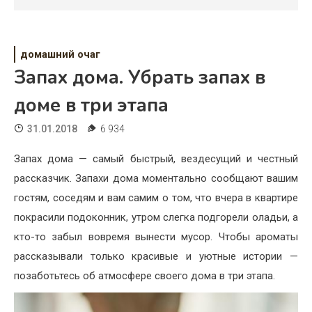
Психология
Дети
домашний очаг
Свадьба
Запах дома. Убрать запах в
Дом
доме в три этапа
Жизнь
31.01.2018
6 934
Хобби
Запах дома — самый быстрый, вездесущий и честный
рассказчик. Запахи дома моментально сообщают вашим
Красота
гостям, соседям и вам самим о том, что вчера в квартире
Недвижимость
покрасили подоконник, утром слегка подгорели оладьи, а
кто-то забыл вовремя вынести мусор. Чтобы ароматы
рассказывали только красивые и уютные истории —
позаботьтесь об атмосфере своего дома в три этапа.