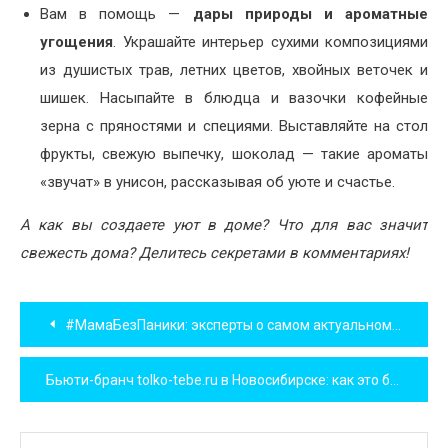
Вам в помощь —
дары природы и ароматные
угощения
. Украшайте интерьер сухими композициями
из душистых трав, летних цветов, хвойных веточек и
шишек. Насыпайте в блюдца и вазочки кофейные
зерна с пряностями и специями. Выставляйте на стол
фрукты, свежую выпечку, шоколад — такие ароматы
«звучат» в унисон, рассказывая об уюте и счастье.
А как вы создаете уют в доме? Что для вас значит
свежесть дома? Делитесь секретами в комментариях!
Навигация
#МамаБезПаники: эксперты о самом актуальном для мамы в удобном формате
по
Бьюти-бранч tolko-tebe.ru в Новосибирске: как это было
записям