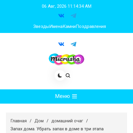
Перейти
06 Авг, 2026
11:14:34 AM
к
содержимому
Звезды
Имена
Камни
Поздравления
Меню
Мода
Главная
Дом
домашний очаг
Худеем
Запах дома. Убрать запах в доме в три этапа