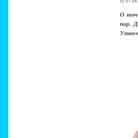
01.04
О точ
пор. Д
Узнае