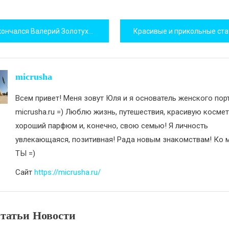
игация
кончался Валерий Золотухин
исям
micrusha
Всем привет! Меня зовут Юля и я основатель женского пор
micrusha.ru =) Люблю жизнь, путешествия, красивую космет
хороший парфюм и, конечно, свою семью! Я личность
увлекающаяся, позитивная! Рада новым знакомствам! Ко м
ТЫ =)
Сайт
https://micrusha.ru/
татьи Новости