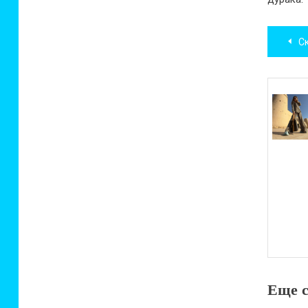
Нав
С
по
зап
Еще с