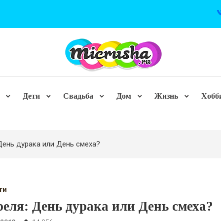
Дети
Свадьба
Дом
Жизнь
Хобб
 День дурака или День смеха?
ти
реля: День дурака или День смеха?