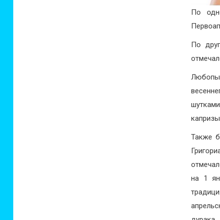
По одн
Первоап
По друг
отмечал
Любопыт
весенн
шуткам
капризы
Также б
Григори
отмечал
на 1 ян
традици
апрельс
дурака.