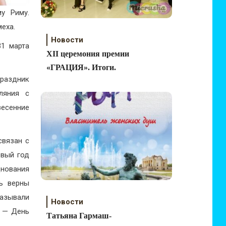
у Риму.
еха.
Новости
31 марта
ХII церемония премии
«ГРАЦИЯ». Итоги.
праздник
ляния с
есенние
связан с
овый год
днования
сь верны
называли
Новости
я — День
Татьяна Гармаш-