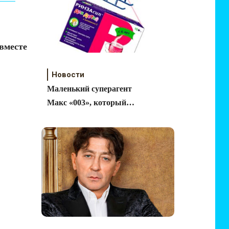
вместе
Новости
Маленький суперагент
Макс «003», который
пил «Ринзасип®»