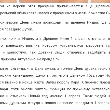
ой из версий этот праздник приписывается еще Древнем
рельский обман связывался с праздником в честь божества См
ой версии День смеха происходит из древней Индии, где 
ся праздник шуток.
но, но и в Индии, и в Древнем Риме 1 апреля отмечался 
его равноденствия, на котором устраивались массовые гу
и и шалостями. Так древние люди старались задобрить в
 природы. Актуально, не правда ли!
ытует легенда, что День смеха, а точнее День дурака тесно 
анским календарем. Дело в том, что в далеком 1582 году Н
ся именно в конце марта. Затем король Карл IX перенес праз
варя, хотя многие жители Франции по-прежнему оставали
ям и отмечали Новый год именно 1 апреля. Таких людей 
кими дураками, откуда и пошло название праздника 1 апрел