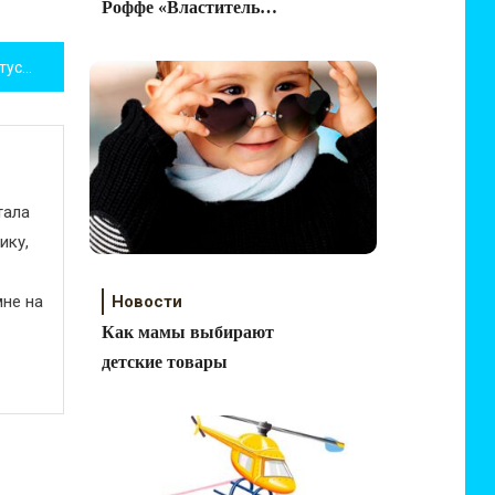
Роффе «Властитель
женских душ»
Красивые и прикольные статусы про беременность и детей
тала
ику,
не на
Новости
Как мамы выбирают
детские товары