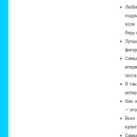
Люби
подум
если
беру 
Лучш
фигу
Самы
впер
теста
Я та
интер
Как 
— это
Всех 
купит
Самый