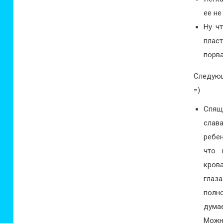
ее не
Ну ч
плас
порва
Следующ
=)
Спящ
слав
ребен
что 
кров
глаз
полн
дума
Можн