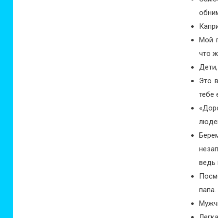
обни
Капр
Мой п
что ж
Дети,
Это в
тебе 
«Дор
людей
Берем
незап
ведь 
Посмо
папа.
Мужчи
Легк