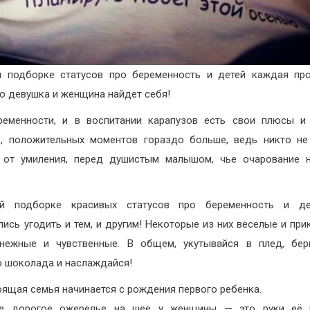
й подборке статусов про беременность и детей каждая пр
то девушка и женщина найдет себя!
еменности, и в воспитании карапузов есть свои плюсы и
, положительных моментов гораздо больше, ведь никто н
 от умиления, перед душистым малышом, чье очарование 
й подборке красивых статусов про беременность и д
лись угодить и тем, и другим! Некоторые из них веселые и при
 нежные и чувственные. В общем, укутывайся в плед, бер
о шоколада и наслаждайся!
оящая семья начинается с рождения первого ребенка.
е дорогое ожерелье на шее у женщины — это руки её 