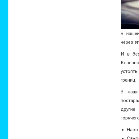
В наше
через э
И в бер
Конечно
устоять
границ.
В наше
постара
другие
горячег
Наст
Само