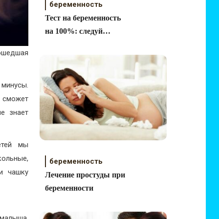
беременность
Тест на беременность
на 100%: следуй
советам!
ошедшая
 минусы.
е сможет
не знает
етей мы
кольные,
беременность
и чашку
Лечение простуды при
беременности
малыша,