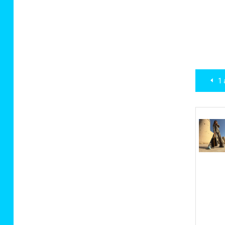
Нав
1 
по
зап