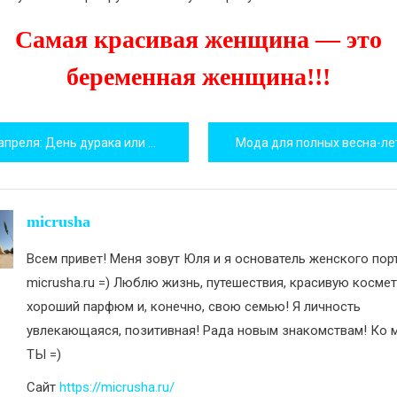
Самая красивая женщина — это
беременная женщина!!!
игация
апреля: День дурака или День смеха?
Мода для полных весна-ле
исям
micrusha
Всем привет! Меня зовут Юля и я основатель женского пор
micrusha.ru =) Люблю жизнь, путешествия, красивую космет
хороший парфюм и, конечно, свою семью! Я личность
увлекающаяся, позитивная! Рада новым знакомствам! Ко м
ТЫ =)
Сайт
https://micrusha.ru/