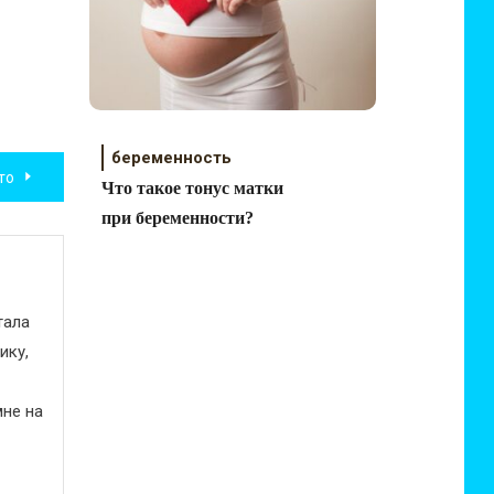
беременность
то
Что такое тонус матки
при беременности?
тала
ику,
не на