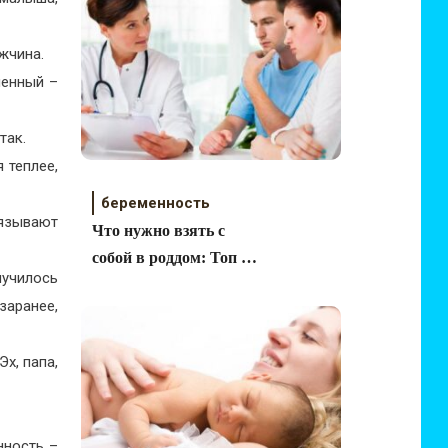
жчина.
менный –
так.
 теплее,
беременность
вязывают
Что нужно взять с
собой в роддом: Топ 20
лучилось
вещей
заранее,
х, папа,
нность –