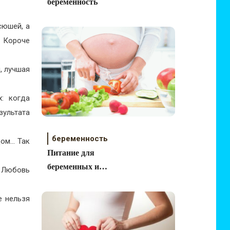
беременность
сюшей, а
! Короче
, лучшая
: когда
ультата
беременность
дом… Так
Питание для
беременных и
. Любовь
кормящих женщин
е нельзя