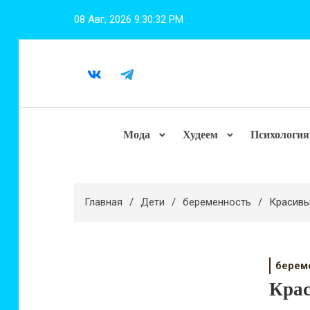
Перейти
08 Авг, 2026
9:30:33 PM
к
содержимому
Мода
Худеем
Психология
Главная
Дети
беременность
Красивы
берем
Крас