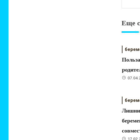
Еще с
берем
Польза
родите
07.04.
берем
Лишний
береме
совмес
17.02.