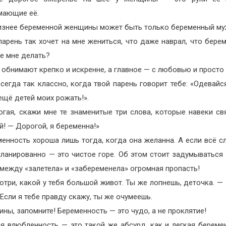
мающие её.
изнее беременной женщины может быть только беременный му
арень так хочет на мне жениться, что даже наврал, что бере
е мне делать?
 обнимают крепко и искренне, а главное — с любовью и просто 
сегда так классно, когда твой парень говорит тебе: «Одевайся
ещё детей моих рожать!».
огая, скажи мне те знаменитые три слова, которые навеки с
! — Дорогой, я беременна!»
енность хороша лишь тогда, когда она желанна. А если всё с
ланированно — это чистое горе. Об этом стоит задумываться 
между «залетела» и «забеременела» огромная пропасть!
три, какой у тебя большой живот. Ты же лопнешь, деточка. — Э
 Если я тебе правду скажу, ты же очумеешь.
ны, запомните! Беременность — это чудо, а не проклятие!
ая влюбленность — это такой же абсурд, как и легкая береме