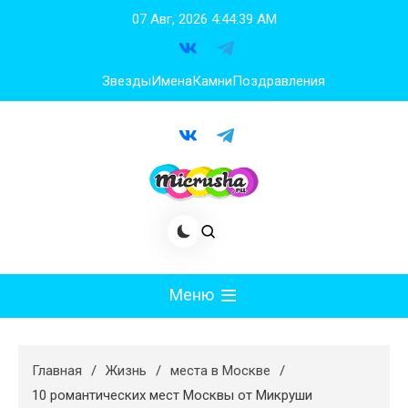
Перейти
07 Авг, 2026
4:44:41 AM
к
содержимому
Звезды
Имена
Камни
Поздравления
Меню
Мода
Главная
Жизнь
места в Москве
Худеем
10 романтических мест Москвы от Микруши