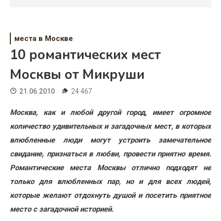
Психология
Дети
места в Москве
Свадьба
10 романтических мест
Дом
Москвы от Микруши
Жизнь
21.06.2010
24 467
Хобби
Москва, как и любой другой город, имеет огромное
количество удивительных и загадочных мест, в которых
Красота
влюбленные люди могут устроить замечательное
Недвижимость
свидание, признаться в любви, провести приятно время.
Романтические места Москвы отлично подходят не
только для влюбленных пар, но и для всех людей,
которые желают отдохнуть душой и посетить приятное
место с загадочной историей.