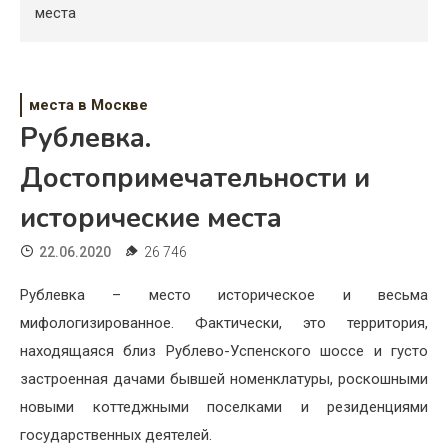
Психология
места
Дети
Свадьба
места в Москве
Рублевка.
Дом
Достопримечательности и
Жизнь
исторические места
Хобби
22.06.2020
26 746
Красота
Рублевка – место историческое и весьма
Недвижимость
мифологизированное. Фактически, это территория,
находящаяся близ Рублево-Успенского шоссе и густо
застроенная дачами бывшей номенклатуры, роскошными
новыми коттеджными поселками и резиденциями
государственных деятелей.