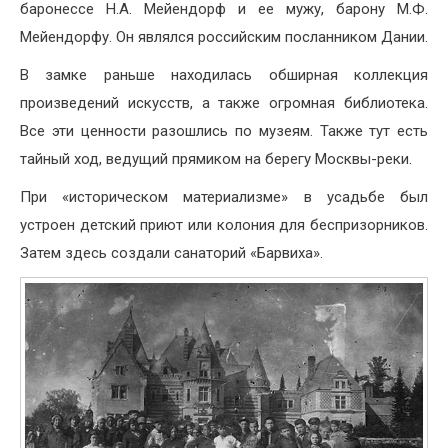
баронессе Н.А. Мейендорф и ее мужу, барону М.Ф.
Мейендорфу. Он являлся российским посланником Дании.
В замке раньше находилась обширная коллекция
произведений искусств, а также огромная библиотека.
Все эти ценности разошлись по музеям. Также тут есть
тайный ход, ведущий прямиком на берегу Москвы-реки.
При «историческом материализме» в усадьбе был
устроен детский приют или колония для беспризорников.
Затем здесь создали санаторий «Барвиха».