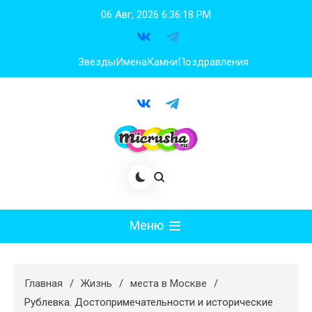
Перейти
06 Авг, 2026
6:36:20 PM
к
содержимому
Звезды
Имена
Камни
Поздравления
Меню
Мода
Главная
Жизнь
места в Москве
Худеем
Рублевка. Достопримечательности и исторические