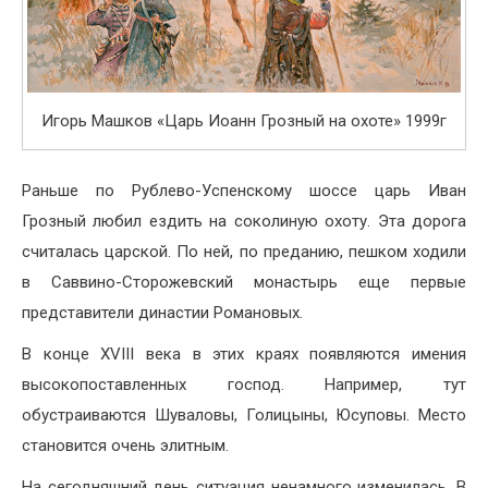
Игорь Машков «Царь Иоанн Грозный на охоте» 1999г
Раньше по Рублево-Успенскому шоссе царь Иван
Грозный любил ездить на соколиную охоту. Эта дорога
считалась царской. По ней, по преданию, пешком ходили
в Саввино-Сторожевский монастырь еще первые
представители династии Романовых.
В конце XVIII века в этих краях появляются имения
высокопоставленных господ. Например, тут
обустраиваются Шуваловы, Голицыны, Юсуповы. Место
становится очень элитным.
На сегодняшний день ситуация ненамного изменилась. В