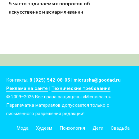
5 часто задаваемых вопросов об
искусственном вскармливании
Контакты:
8 (925) 542-08-05 | micrusha@goodad.ru
Реклама на сайте
|
Технические требования
© 2009–2026 Все права защищены «Micrusha.ru»
Перепечатка материалов допускается только с
письменного разрешения редакции!
Мода
Худеем
Психология
Дети
Свадьба