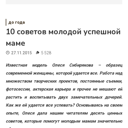
Психология
Дети
до года
Свадьба
10 советов молодой успешной
Дом
маме
Жизнь
27.11.2015
5 528
Хобби
Известная модель Олеся Сибирякова – образец
современной женщины, которой удается все. Работа над
Красота
множеством творческих проектов, постоянные съемки,
Недвижимость
фотосессии, актерская карьера и прочее не мешают ей
растить и воспитывать двух замечательных дочерей.
Как же ей удается все успевать? Основываясь на своем
опыте, Олеся дала нашим читателям десять ценных
советов, которые помогут молодым мамам значительно