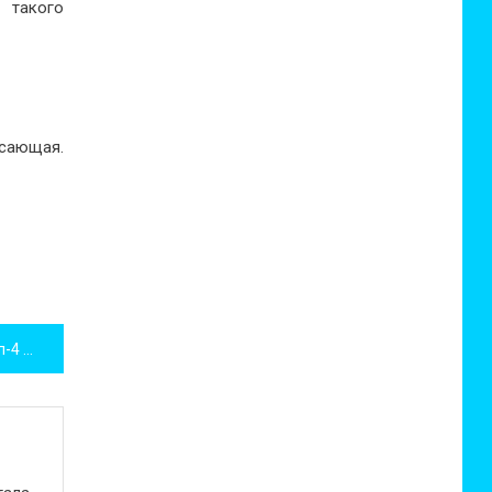
 такого
сающая.
Мамины помощники, или топ-4 приложений для мам