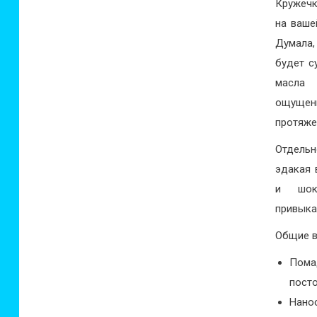
Кружечк
на ваше
Думала
будет с
масла
ощущ
протяже
Отдельн
эдакая 
и шок
привыка
Общие в
Пома
посто
Нанос