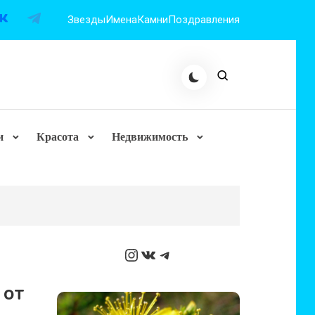
Звезды
Имена
Камни
Поздравления
и
Красота
Недвижимость
Instagram
ВКонтакте
Telegram
 от