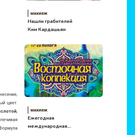
макияж
Нашли грабителей
Ким Кардашьян
есение,
ый цвет.
макияж
ислото
й
,
Ежегодная
спечивая
международная
Формула
выставка-продажа