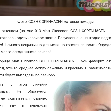
Фото: GOSH COPENHAGEN матовые помады
 оттенком (на мне 013 Matt Cinnamon GOSH COPENHAGEN —
ахотелось одеть красивое платье. Безусловно, он выгодно подч
уб. Немного непривычно для меня, но хочется поносить. Опред
т моего сегодняшнего вечера!
орица Matt Cinnamon GOSH COPENHAGEN — мой фаворит, от
юд, что-то среднее между бежевым и красным. В зависимости
ти будет выглядеть по разному.
ость у этой линейки
ающая. Не образуется
 не скатывается, отлично
осит еду и перекусы.