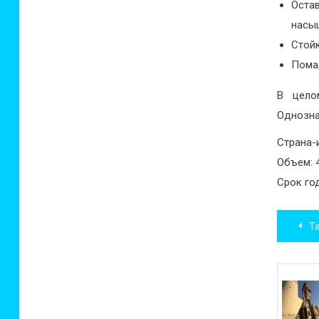
Оста
насыщ
Стой
Помад
В цело
Однозна
Страна-
Объем: 
Срок го
Нав
Т
по
зап