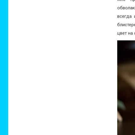
обволак
всегда 
блистер
цвет на