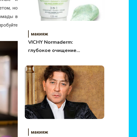
етом, но
помады в
пробуйте
макияж
VICHY Normaderm:
глубокое очищение
три-актив 3 в 1
макияж