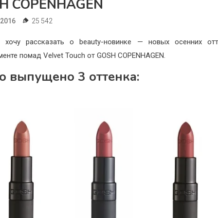
H COPENHAGEN
.2016
25 542
я хочу рассказать о beauty-новинке — новых осенних отт
менте помад Velvet Touch от GOSH COPENHAGEN.
о выпущено 3 оттенка: