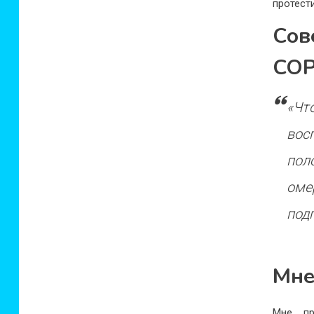
протест
Сов
COP
«Чт
вос
пол
оме
под
Мне
Мне пр