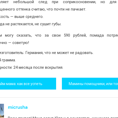
вляет небольшой след при соприкосновении, но для
енного оттенка считаю, что почти не пачкает.
кость — выше среднего.
а не растекается, не сушит губы.
м могу сказать, что за свои 590 рублей, помада потря
чно — советую!
изготовитель: Германия, что не может не радовать.
4 грамма.
дности: 24 месяца после вскрытия.
игация
айм мама: как все успеть
исям
micrusha