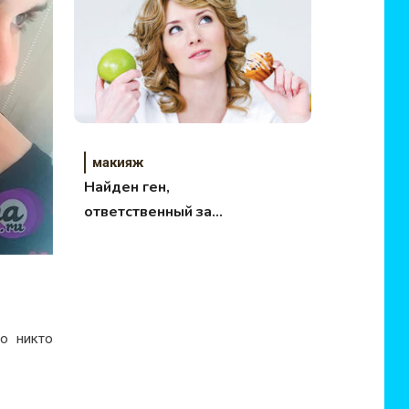
макияж
Найден ген,
ответственный за
накопление жира
то никто