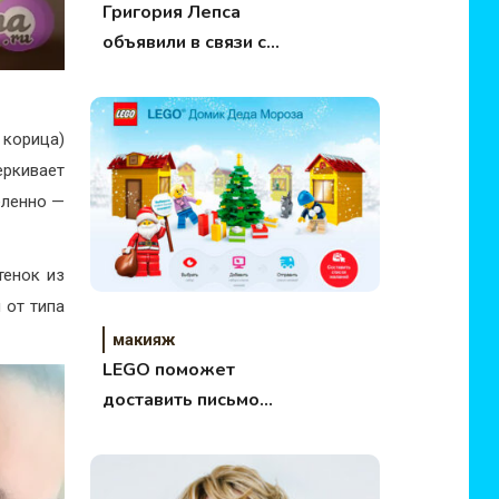
Григория Лепса
объявили в связи с
преступниками
 корица)
еркивает
еленно —
тенок из
 от типа
макияж
LEGO поможет
доставить письмо
Деду Морозу