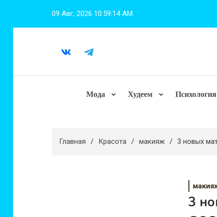
Перейти
09 Авг, 2026
10:59:15 AM
к
содержимому
Мода
Худеем
Психология
Главная
Красота
макияж
3 новых ма
макия
3 но