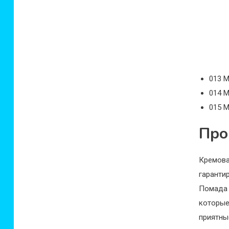
013 M
014 M
015 M
Про
Кремов
гаранти
Помад
которые
приятн