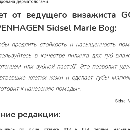
ирована дерматологами.
ет от ведущего визажиста 
ENHAGEN Sidsel Marie Bоg:
обы продлить стойкость и насыщенность пом
пользуйтесь в качестве пилинга для губ вла
отенцем или зубной пастой̆. Это позволит уда
ртвевшие клетки кожи и сделает губы мягки
готовит к нанесению помады».
Sidsel 
ние редакции:
ишлись по душе оттенки 013 и 014, теплые, насыщ