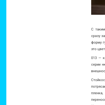
С таким
сразу з
форму г
это цве
013 — к
серии н
внешнос
Стойк
потряс
пленка,
перен