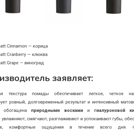
att Cinnamon — корица
att Cranberry — клюква
att Grape — виноград
изводитель заявляет:
ая текстура помады обеспечивает легкое, четкое нан
рует ровный, долговременный результат и интенсивный матов
а обогащена
природными восками
и
гиалуроновой к
 увлажняют, смягчают, разглаживают и успокаивают губы, обе
ые, комфортные ощущения в течение всего дня. 