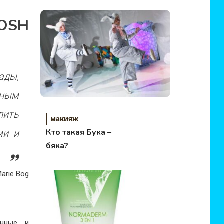
«Восточная
GOSH
коллекция»
ады,
жным
лить
макияж
Кто такая Бука –
ми и
бяка?
Marie Bоg
енные и