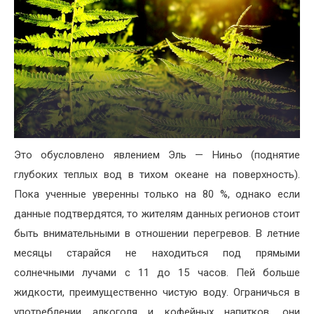
Это
обусловлено
явлением
Эль
—
Ниньо
(
поднятие
глубоких
теплых
вод
в
тихом
океане
на
поверхность
).
Пока
ученные
уверенны
только
на
80
%,
однако
если
данные
подтвердятся
,
то
жителям
данных
регионов
стоит
быть
внимательными
в
отношении
перегревов
.
В
летние
месяцы
старайся
не
находиться
под
прямыми
солнечными
лучами
с
11
до
15
часов
.
Пей
больше
жидкости
,
преимущественно
чистую
воду
.
Ограничься
в
употреблении
алкоголя
и
кофейных
напитков
,
они