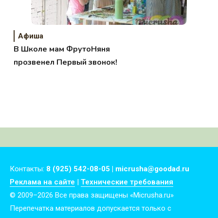
Афиша
В Школе мам ФрутоНяня
прозвенел Первый звонок!
Контакты:
8 (925) 542-08-05 | micrusha@goodad.ru
Реклама на сайте
|
Технические требования
© 2009–2026 Все права защищены «Micrusha.ru»
Перепечатка материалов допускается только с