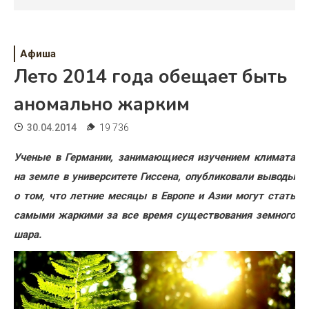
Психология
Дети
Афиша
Свадьба
Лето 2014 года обещает быть
Дом
аномально жарким
Жизнь
30.04.2014
19 736
Хобби
Ученые
в
Германии
,
занимающиеся
изучением
климата
на
земле
в
университете
Гиссена
,
опубликовали
выводы
Красота
о
том
,
что
летние
месяцы
в
Европе
и
Азии
могут
стать
Недвижимость
самыми
жаркими
за
все
время
существования
земного
шара
.