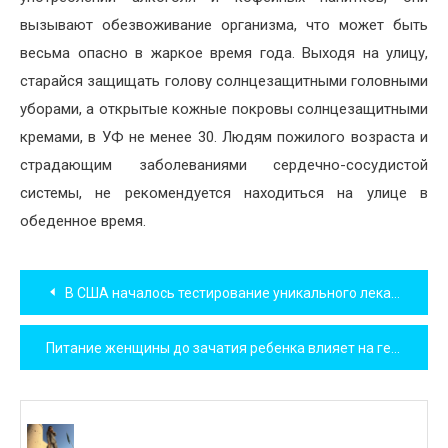
вызывают
обезвоживание
организма
,
что
может
быть
весьма
опасно
в
жаркое
время
года
.
Выходя
на
улицу
,
старайся
защищать
голову
солнцезащитными
головными
уборами
,
а
открытые
кожные
покровы
солнцезащитными
кремами
,
в
УФ
не
менее
30
.
Людям
пожилого
возраста
и
страдающим
заболеваниями
сердечно-сосудистой
системы
,
не
рекомендуется
находиться
на
улице
в
обеденное
время
.
Навигация
В США началось тестирование уникального лекарства от синдрома сухого глаза
по
Питание женщины до зачатия ребенка влияет на гены малыша
записям