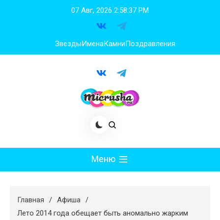
Перейти
07 Авг, 2026
2:58:37 PM
к
содержимому
Звезды
Имена
Камни
Поздравления
Меню
Мода
Главная
Афиша
Худеем
Лето 2014 года обещает быть аномально жарким