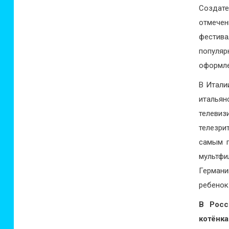
Создате
отмечен
фестива
популя
оформле
В Итали
италья
телеви
телезри
самым п
мультфи
Герман
ребенок
В Росс
котёнк