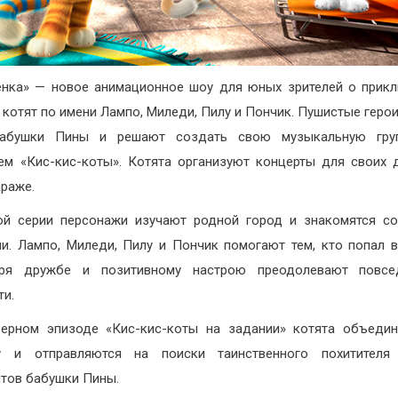
ёнка» — новое анимационное шоу для юных зрителей о прик
 котят по имени Лампо, Миледи, Пилу и Пончик. Пушистые герои
абушки Пины и решают создать свою музыкальную гру
ем «Кис-кис-коты». Котята организуют концерты для своих 
араже.
й серии персонажи изучают родной город и знакомятся с
и. Лампо, Миледи, Пилу и Пончик помогают тем, кто попал в
аря дружбе и позитивному настрою преодолевают повсе
ти.
ерном эпизоде «Кис-кис-коты на задании» котята объеди
у и отправляются на поиски таинственного похитителя
тов бабушки Пины.