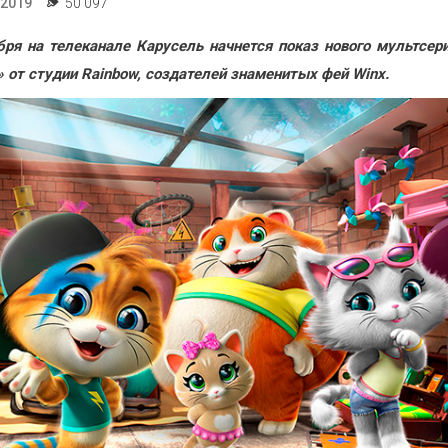
.2019
50 097
бря на телеканале Карусель начнется показ нового мультсер
» от студии
Rainbow
, создателей знаменитых фей
Winx
.