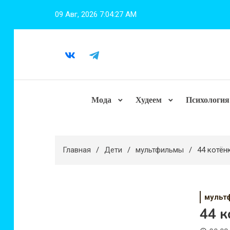
Перейти
09 Авг, 2026
7:04:28 AM
к
содержимому
Мода
Худеем
Психология
Главная
Дети
мультфильмы
44 котён
мульт
44 к