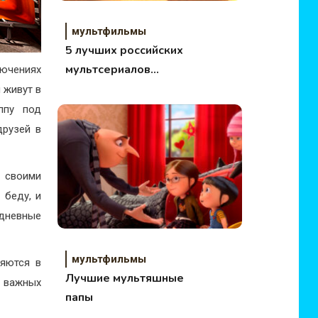
мультфильмы
5 лучших российских
мультсериалов
лючениях
последних лет
 живут в
ппу под
друзей в
о своими
 беду, и
дневные
мультфильмы
няются в
Лучшие мультяшные
 важных
папы