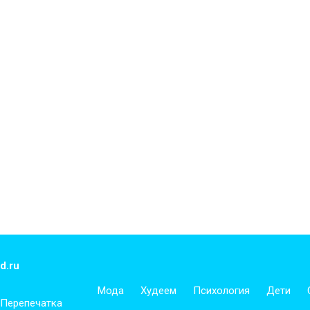
d.ru
Мода
Худеем
Психология
Дети
 Перепечатка