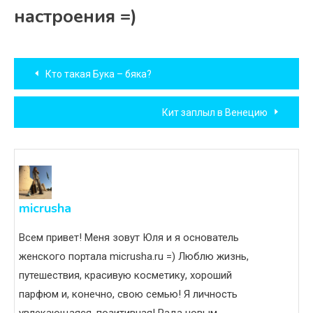
настроения =)
Навигация
Кто такая Бука – бяка?
по
Кит заплыл в Венецию
записям
micrusha
Всем привет! Меня зовут Юля и я основатель
женского портала micrusha.ru =) Люблю жизнь,
путешествия, красивую косметику, хороший
парфюм и, конечно, свою семью! Я личность
увлекающаяся, позитивная! Рада новым