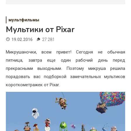
Психология
Дети
мультфильмы
Свадьба
Мультики от Pixar
Дом
19.02.2016
27 281
Жизнь
Микрушаночки, всем привет! Сегодня не обычная
пятница, завтра еще один рабочий день перед
Хобби
прекрасными выходными. Поэтому микруша решила
порадовать вас подборкой замечательных мультиков
Красота
короткометражек от Pixar.
Недвижимость