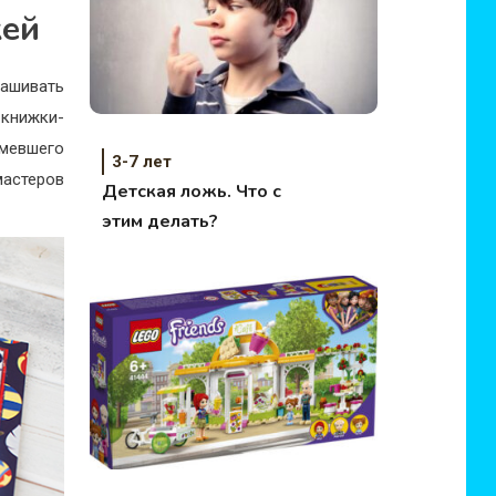
жей
рашивать
 книжки-
мевшего
3-7 лет
мастеров
Детская ложь. Что с
этим делать?