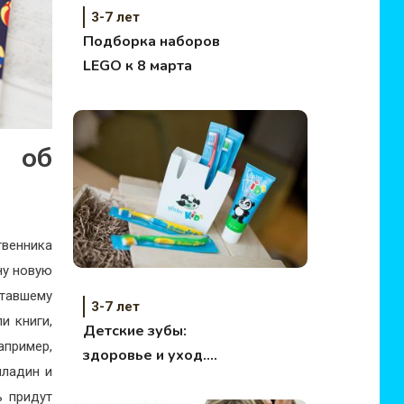
3-7 лет
Подборка наборов
LEGO к 8 марта
и об
венника
ну новую
ставшему
3-7 лет
и книги,
Детские зубы:
апример,
здоровье и уход.
лладин и
Несложные правила
ь придут