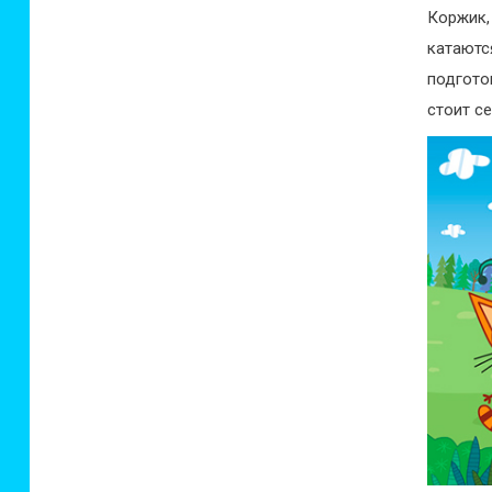
Коржик
катаютс
подгото
стоит се