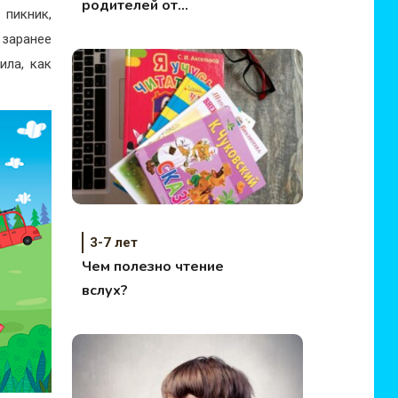
родителей от
пикник,
Профессора Николя
 заранее
(дайджест №4)
ила, как
3-7 лет
Чем полезно чтение
вслух?