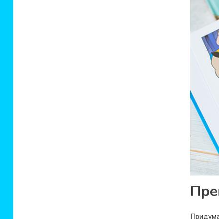
Пре
Придума