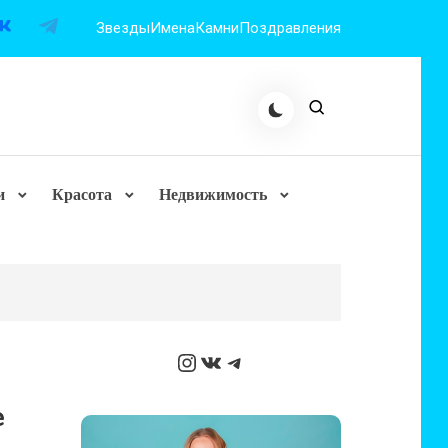
Звезды
Имена
Камни
Поздравления
и
Красота
Недвижимость
Instagram
ВКонтакте
Telegram
е