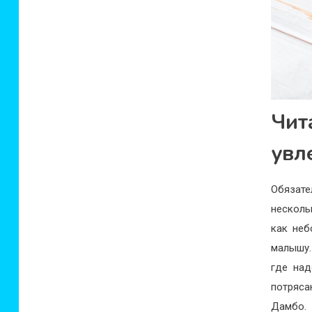
Чит
увл
Обязат
несколь
как неб
малышу.
где над
потряса
Дамбо. 