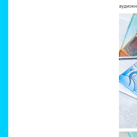
аудиокн