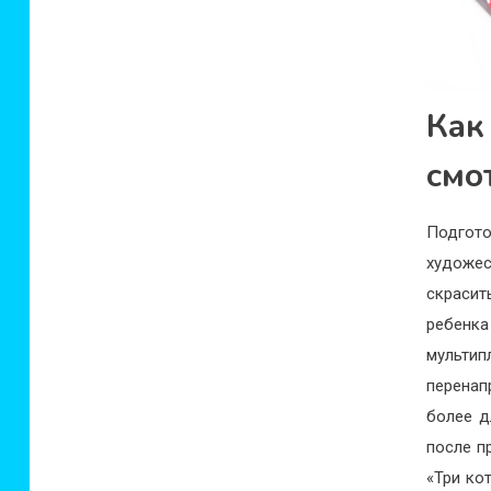
Как
смо
Подгот
художес
скрасит
ребенк
мультип
перенап
более д
после п
«Три ко