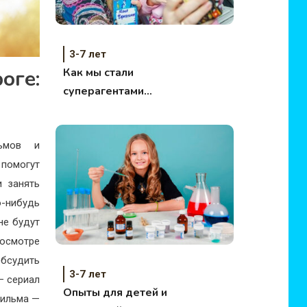
3-7 лет
оге:
Как мы стали
суперагентами
Hasbro
льмов и
 помогут
и занять
-нибудь
не будут
росмотре
обсудить
3-7 лет
— сериал
Опыты для детей и
фильма —