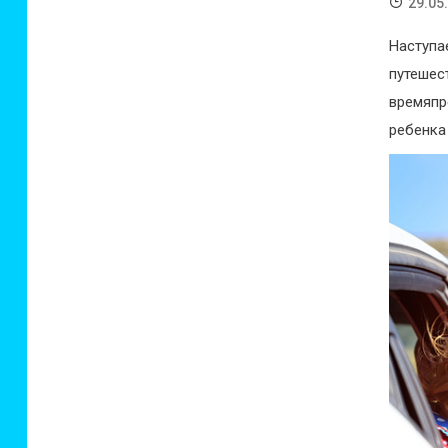
29.05
Наступ
путеш
времяпр
ребенка