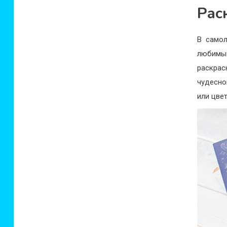
Рас
В самол
любимых
раскра
чудесно
или цве