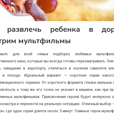
 развлечь ребенка в дор
трим мультфильмы
овьте для всей семьи подборку любимых мультфи
твенного кино, которые вы всегда готовы пересматривать. Они
ь ожидание в аэропорту, отвлечься в скучном самолете ил
а в поезде. Идеальный вариант — короткие серии какого
ликационного сериала. От короткого формата глазки малыша 
рягаться, к тому же его точно не укачает в машине, как при п
линных мультфильмов. Приключения героев будет интересно 
росмотра и перенести на реальную ситуацию. Отличный выбор 
та», где одна серия длится около 5 минут. Главные герои мульт