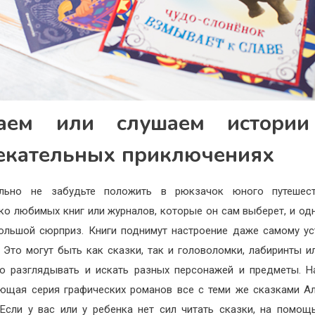
аем или слушаем истори
екательных приключениях
ельно не забудьте положить в рюкзачок юного путешест
ко любимых книг или журналов, которые он сам выберет, и од
ольшой сюрприз. Книги поднимут настроение даже самому у
 Это могут быть как сказки, так и головоломки, лабиринты ил
о разглядывать и искать разных персонажей и предметы. Н
ющая серия графических романов все с теми же сказками А
Если у вас или у ребенка нет сил читать сказки, на помощ