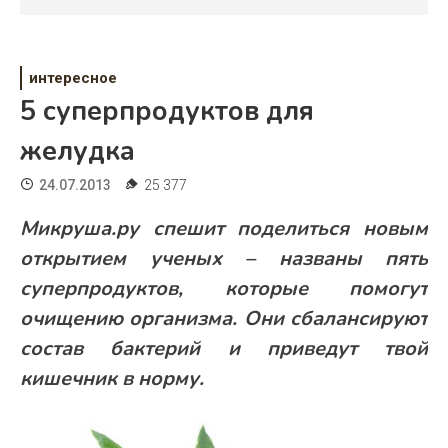
Психология
Дети
интересное
Свадьба
5 суперпродуктов для
Дом
желудка
Жизнь
24.07.2013
25 377
Хобби
Микруша.ру спешит поделиться новым
открытием ученых – названы пять
Красота
суперпродуктов, которые помогут
Недвижимость
очищению организма. Они сбалансируют
состав бактерий и приведут твой
кишечник в норму.