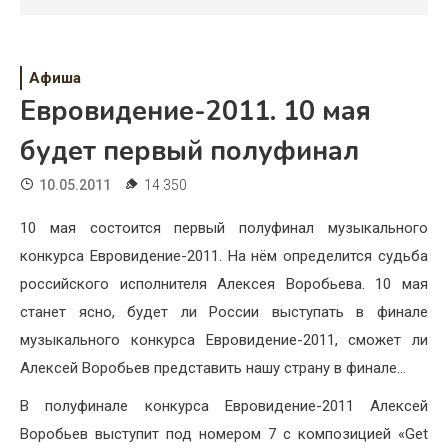
Психология
Дети
Афиша
Свадьба
Евровидение-2011. 10 мая
Дом
будет первый полуфинал
Жизнь
10.05.2011
14 350
Хобби
10 мая состоится первый полуфинал музыкального
конкурса Евровидение-2011. На нём определится судьба
Красота
российского исполнителя Алексея Воробьева. 10 мая
Недвижимость
станет ясно, будет ли России выступать в финале
музыкального конкурса Евровидение-2011, сможет ли
Алексей Воробьев представить нашу страну в финале…
В полуфинале конкурса Евровидение-2011 Алексей
Воробьев выступит под номером 7 с композицией «Get