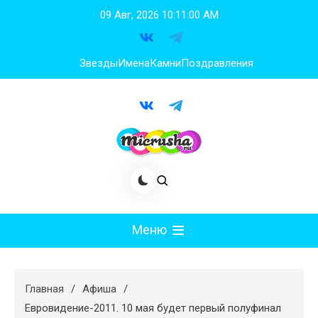
Перейти
09 Авг, 2026
10:11:00 AM
к
содержимому
Звезды
Имена
Камни
Поздравления
Меню
Мода
Главная
Афиша
Худеем
Евровидение-2011. 10 мая будет первый полуфинал